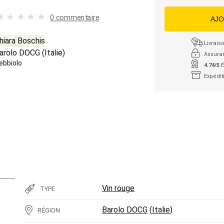
0 commentaire
AJO
hiara Boschis
Livraiso
arolo DOCG
(
Italie
)
Assura
ebbiolo
4.74/5
É
Expédit
Vin rouge
TYPE
Barolo DOCG
(
Italie
)
RÉGION