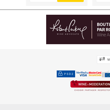
BOUT
PAR R
Wine A
V
PSD2