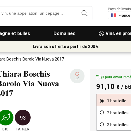
Pays de livrais
gne et bulles
Domaines
Vins en pr
Livraison offerte à partir de 200 €
ara Boschis Barolo Via Nuova 2017
Chiara Boschis
3 pour envoi immé
13
Barolo Via Nuova
91,10
€
/ bt
2017
1 bouteille
2 bouteilles
93
3 bouteilles
BIO
PARKER