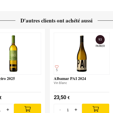
D'autres clients ont achété aussi
93
PARKER
5
eiro 2025
Albamar PAI 2024
Vin Blanc
23,50
€
€
+
-
+