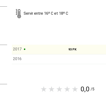
et Mosconi de la municipalité de Monforte d'Alba.
Servir entre 16º C et 18º C
2017
93 PK
2016
0,0
/5