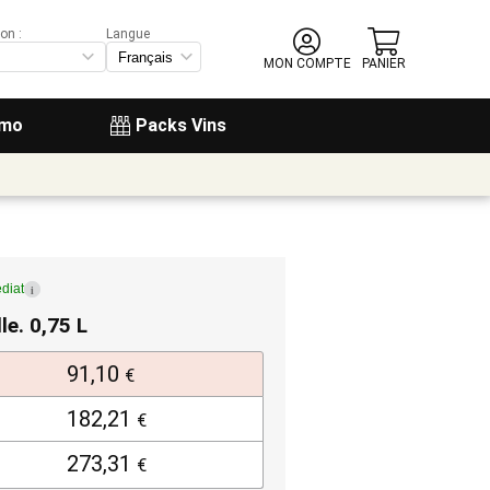
on :
Langue
MON COMPTE
PANIER
omo
Packs Vins
diat
i
lle. 0,75 L
91,10
€
182,21
€
273,31
€