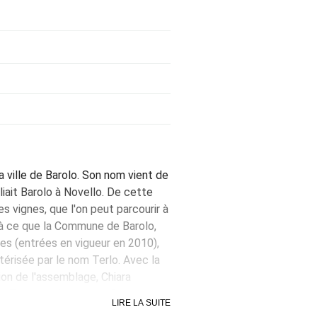
a ville de Barolo. Son nom vient de
eliait Barolo à Novello. De cette
es vignes, que l'on peut parcourir à
u'à ce que la Commune de Barolo,
es (entrées en vigueur en 2010),
térisée par le nom Terlo. Avec la
ion de l'assemblage, Chiara
 de Terlo et Liste, de la Commune
LIRE LA SUITE
alunga d'Alba; Ravera di Monforte