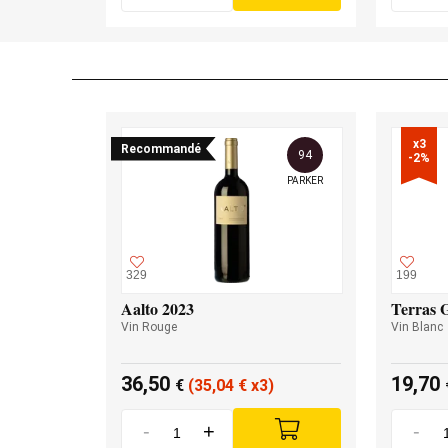
x3

Recommandé
94
-2%
PARKER
329
199
Aalto 2023
Terras 
Vin Rouge
Vin Blanc
36,50
19,70
€
(35,04
€
x3)
-
+
-