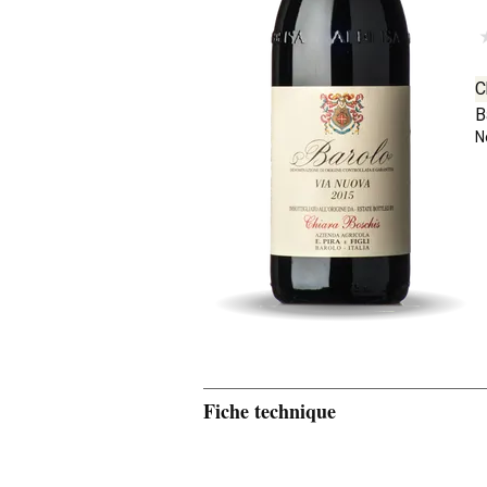
C
B
N
Fiche technique