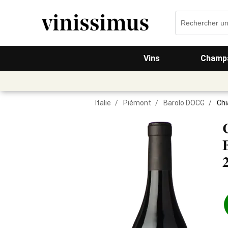
Vins
Champa
Italie
/
Piémont
/
Barolo DOCG
/
Chi