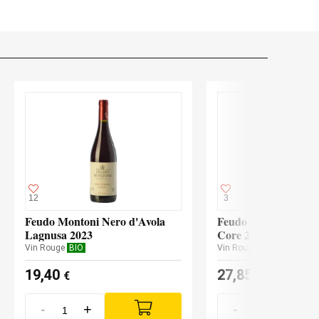
12
3
Feudo Montoni Nero d'Avola
Feudo Montoni Perri
Lagnusa 2023
Core 2020
Vin Rouge
BIO
Vin Rouge
BIO
19,40
27,85
€
€
-
+
-
+