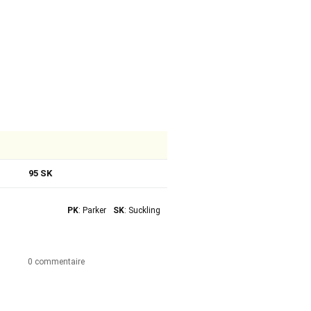
95 SK
PK
: Parker
SK
: Suckling
0 commentaire