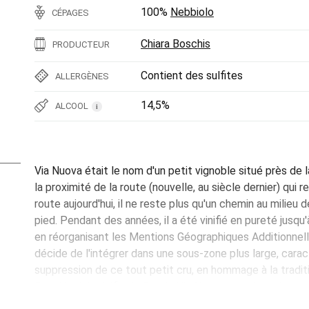
100%
Nebbiolo
CÉPAGES
Chiara Boschis
PRODUCTEUR
Contient des sulfites
ALLERGÈNES
14,5%
ALCOOL
i
Via Nuova était le nom d'un petit vignoble situé près de l
la proximité de la route (nouvelle, au siècle dernier) qui r
route aujourd'hui, il ne reste plus qu'un chemin au milieu d
pied. Pendant des années, il a été vinifié en pureté jusq
en réorganisant les Mentions Géographiques Additionnell
décide de l'intégrer dans une sous-zone plus large, carac
suppression de ce tout petit cru, en hommage à la tradit
Boschis doit vinifier le Barolo Via Nuova avec les raisins
de Barolo; Gabutti et Baudana de la municipalité de Serr