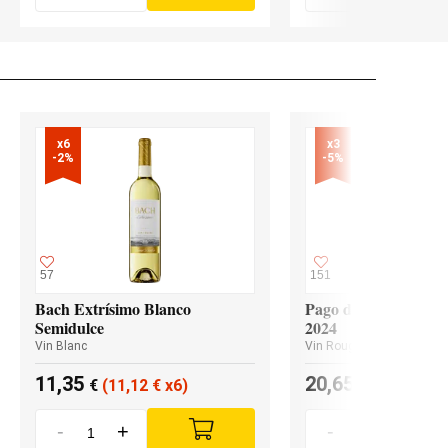
x6

x3

-2%
-5%
57
151
Bach Extrísimo Blanco
Pago de los Capellan
Semidulce
2024
Vin Blanc
Vin Rouge
11,35
20,65
€
(11,12
€
x6)
€
(19,62
€
x
-
+
-
+