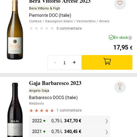
Bera Vittorio Arcese 2023
Bera Vittorio & Figli
Piemonte DOC (Italie)
Cortese
/ Sauvignon blanc
/ Vermentino
/ Arneis
0 commentaire
En stock
i
17,95
€
-
+
Gaja Barbaresco 2023
5
Angelo Gaja
Barbaresco DOCG (Italie)
Nebbiolo
1 commentaire
2022
0,75 L
347,70
€
2021
0,75 L
340,45
€