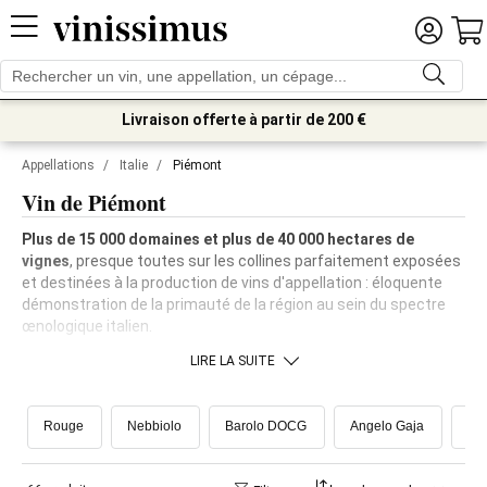
Livraison offerte à partir de 200 €
Appellations
/
Italie
/
Piémont
Vin de Piémont
Plus de 15 000 domaines et plus de 40 000 hectares de
vignes
, presque toutes sur les collines parfaitement exposées
et destinées à la production de vins d'appellation : éloquente
démonstration de la primauté de la région au sein du spectre
œnologique italien.
LIRE LA SUITE
Rouge
Nebbiolo
Barolo DOCG
Angelo Gaja
Cer