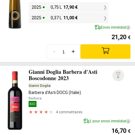
2025
0,75 L
17,90
€
2025
0,37 L
11,00
€
Envoi immédiat
i
21,20
€
-
+
Gianni Doglia Barbera d'Asti
Boscodonne 2023
6
Gianni Doglia
Barbera d'Asti DOCG (Italie)
Barbera
BIO
4 commentaires
1 pour envoi immédiat
i
16,70
€