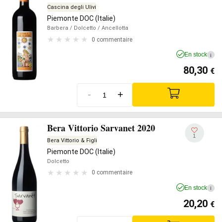
Cascina degli Ulivi
Piemonte DOC (Italie)
Barbera
/ Dolcetto
/ Ancellotta
0 commentaire
En stock
i
80,30
€
-
+
Bera Vittorio Sarvanet 2020
1
Bera Vittorio & Figli
Piemonte DOC (Italie)
Dolcetto
0 commentaire
En stock
i
20,20
€