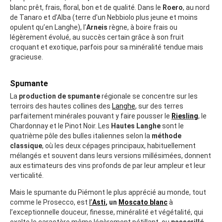
blanc prêt, frais, floral, bon et de qualité. Dans le
Roero
, au nord
de Tanaro et d’Alba (terre d’un Nebbiolo plus jeune et moins
opulent qu’en Langhe), l’
Arneis
règne, à boire frais ou
légèrement évolué, au succès certain grâce à son fruit
croquant et exotique, parfois pour sa minéralité tendue mais
gracieuse.
Spumante
La
production de spumante
régionale se concentre sur les
terroirs des hautes collines des
Langhe
, sur des terres
parfaitement minérales pouvant y faire pousser le
Riesling
, le
Chardonnay et le Pinot Noir. Les
Hautes Langhe
sont le
quatrième pôle des bulles italiennes selon la
méthode
classique
, où les deux cépages principaux, habituellement
mélangés et souvent dans leurs versions millésimées, donnent
aux estimateurs des vins profonds de par leur ampleur et leur
verticalité.
Mais le spumante du Piémont le plus apprécié au monde, tout
comme le Prosecco, est
l’
Asti
, un
Moscato blanc
à
l’exceptionnelle douceur, finesse, minéralité et végétalité, qui