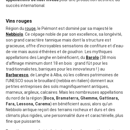
succès international.
Vins rouges
Région du
rouge
, le Piémont est dominé par sa majesté le
Nebbiolo
. Ce cépage noble de par son excellence, sa longévité,
son grand caractère tannique mais dont la structure est
gracieuse, offre d'incroyables sensations de confiture et d'eau-
de-vie mais aussi éthérées et de
goudron
.
Les mythiques
appellations des Langhe en bénéficient, du
Barolo
(38 mois
d'affinage minimum dont 18 en bois : grand fût pour les
traditionnalistes, barriques pour les innovateurs ! ) au
Barbaresco
, de Langhe à Alba, où les collines patrimoines de
l'UNESCO sous le brouillard (nebbia en italien) donnent aux
petites entreprises des sols magnifiquement antiques,
marneux, argileux, calcaires. Mais les nombreuses appellations
du nord de la région (
Boca, Bramaterra, Ghemme, Gattinara,
Fara, Lessona, Carema
) en bénéficient aussi, alors qu'un
Nebbiolo antique reçoit des terrains rocheux et durs et des
climats plus rigides, une personnalité dure et caractérielle, plus
fine que puissante.