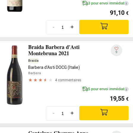
3 pour envoi immédiat
i
91,10
€
-
+
Braida Barbera d'Asti
Montebruna 2021
9
Braida
Barbera d'Asti DOCG (Italie)
Barbera
4 commentaires
5 pour envoi immédiat
i
19,55
€
-
+
Cantalupo Ghemme Anno