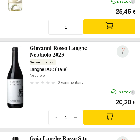
En stock
i
25,45
€
-
+
Giovanni Rosso Langhe
Nebbiolo 2023
1
Giovanni Rosso
Langhe DOC (Italie)
Nebbiolo
0 commentaire
En stock
i
20,20
€
-
+
Gaja Langhe Rosso Sito