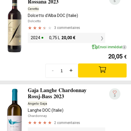
Rossana 2023
6
Ceretto
Dolcetto d'Alba DOC (Italie)
Dolcetto
3 commentaires
2024
0,75 L
20,00
€
Envoi immédiat
i
20,05
€
-
+
Gaja Langhe Chardonnay
Rossj-Bass 2023
3
Angelo Gaja
Langhe DOC (Italie)
Chardonnay
2 commentaires