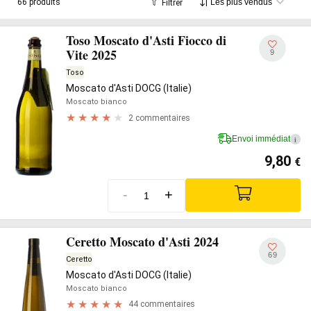
66 produits
Filtrer
Toso Moscato d'Asti Fiocco di
Vite 2025
9
Toso
Moscato d'Asti DOCG (Italie)
Moscato bianco
2 commentaires
Envoi immédiat
i
9,80
€
-
+
Ceretto Moscato d'Asti 2024
69
Ceretto
Moscato d'Asti DOCG (Italie)
Moscato bianco
44 commentaires