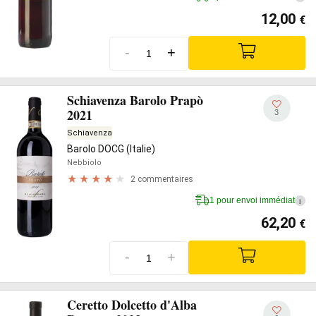
12,00
€
-
+
Schiavenza Barolo Prapò
2021
3
Schiavenza
Barolo DOCG (Italie)
Nebbiolo
2 commentaires
1 pour envoi immédiat
i
62,20
€
-
+
Ceretto Dolcetto d'Alba