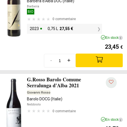
Barbera d'Alba DOC (Italie)
Barbera
BIO
0 commentaire
2023
0,75 L
27,55
€
En stock
i
23,45
€
-
+
G.Rosso Barolo Comune
Serralunga d'Alba 2021
Giovanni Rosso
Barolo DOCG (Italie)
Nebbiolo
0 commentaire
En stock
i