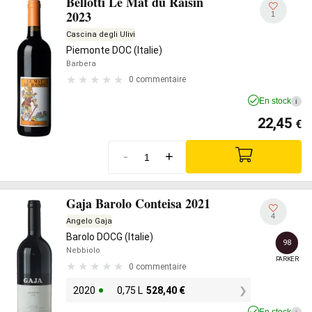
Bellotti Le Mat du Raisin
2023
1
Cascina degli Ulivi
Piemonte DOC (Italie)
Barbera
0 commentaire
En stock
i
22,45
€
-
+
Gaja Barolo Conteisa 2021
4
Angelo Gaja
Barolo DOCG (Italie)
98
Nebbiolo
PARKER
0 commentaire
2020
0,75 L
528,40
€