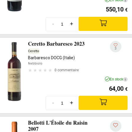
En stock
i
550,10
€
-
+
Ceretto Barbaresco 2023
3
Ceretto
Barbaresco DOCG (Italie)
Nebbiolo
0 commentaire
En stock
i
64,00
€
-
+
Bellotti L'Étoile du Raisin
2007