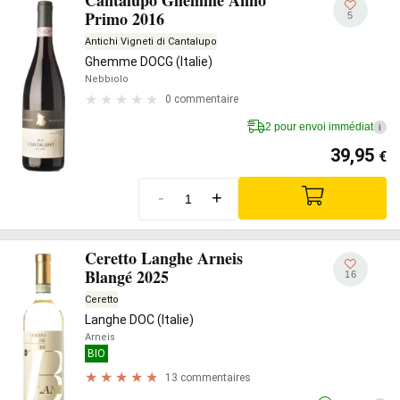
Primo 2016
5
Antichi Vigneti di Cantalupo
Ghemme DOCG (Italie)
Nebbiolo
0 commentaire
2 pour envoi immédiat
i
39,95
€
-
+
Ceretto Langhe Arneis
Blangé 2025
16
Ceretto
Langhe DOC (Italie)
Arneis
BIO
13 commentaires