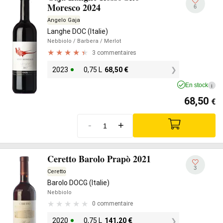
Moresco 2024
6
Angelo Gaja
Langhe DOC (Italie)
Nebbiolo
/ Barbera
/ Merlot
3 commentaires
2023
0,75 L
68,50
€
En stock
i
68,50
€
-
+
Ceretto Barolo Prapò 2021
3
Ceretto
Barolo DOCG (Italie)
Nebbiolo
0 commentaire
2020
0,75 L
141,20
€