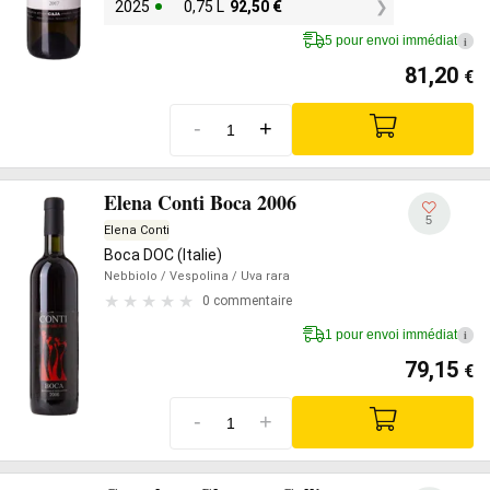
2025
0,75 L
92,50
€
5 pour envoi immédiat
i
81,20
€
-
+
Elena Conti Boca 2006
5
Elena Conti
Boca DOC (Italie)
Nebbiolo
/ Vespolina
/ Uva rara
0 commentaire
1 pour envoi immédiat
i
79,15
€
-
+