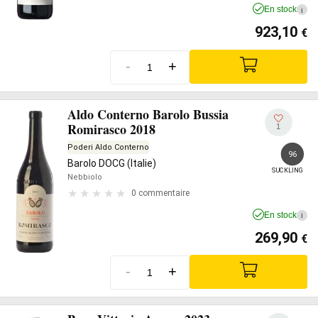
En stock
i
923,10
€
-
+
Aldo Conterno Barolo Bussia
Romirasco 2018
1
Poderi Aldo Conterno
96
Barolo DOCG (Italie)
SUCKLING
Nebbiolo
0 commentaire
En stock
i
269,90
€
-
+