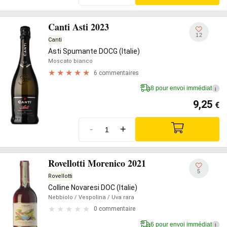
Canti Asti 2023
12
Canti
Asti Spumante DOCG (Italie)
Moscato bianco
6 commentaires
8 pour envoi immédiat
i
9,25
€
-
+
Rovellotti Morenico 2021
5
Rovellotti
Colline Novaresi DOC (Italie)
Nebbiolo
/ Vespolina
/ Uva rara
0 commentaire
6 pour envoi immédiat
i