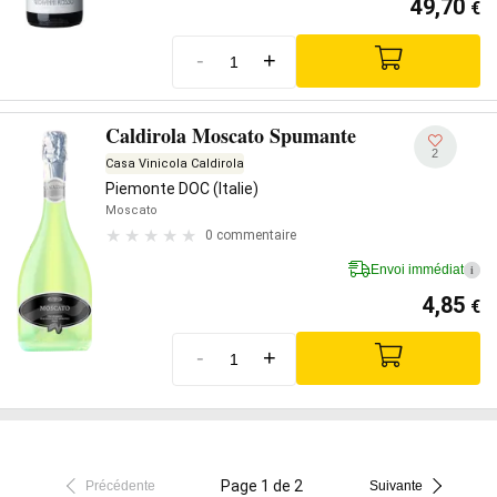
49,70
€
-
+
Caldirola Moscato Spumante
2
Casa Vinicola Caldirola
Piemonte DOC (Italie)
Moscato
0 commentaire
Envoi immédiat
i
4,85
€
-
+
Page 1 de 2
Précédente
Suivante