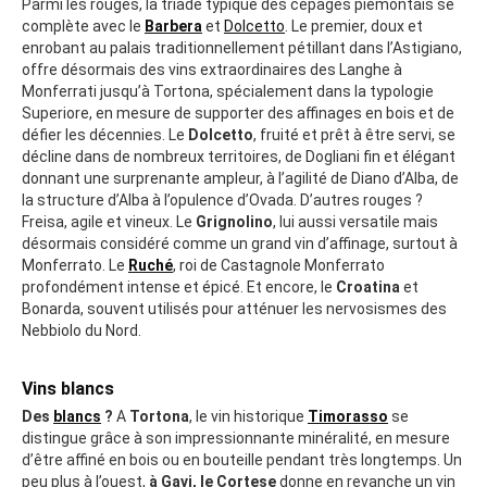
Parmi les rouges, la triade typique des cépages piémontais se
complète avec le
Barbera
et
Dolcetto
. Le premier, doux et
enrobant au palais traditionnellement pétillant dans l’Astigiano,
offre désormais des vins extraordinaires des Langhe à
Monferrati jusqu’à Tortona, spécialement dans la typologie
Superiore, en mesure de supporter des affinages en bois et de
défier les décennies. Le
Dolcetto
, fruité et prêt à être servi, se
décline dans de nombreux territoires, de Dogliani fin et élégant
donnant une surprenante ampleur, à l’agilité de Diano d’Alba, de
la structure d’Alba à l’opulence d’Ovada. D’autres rouges ?
Freisa, agile et vineux. Le
Grignolino
, lui aussi versatile mais
désormais considéré comme un grand vin d’affinage, surtout à
Monferrato. Le
Ruché
, roi de Castagnole Monferrato
profondément intense et épicé. Et encore, le
Croatina
et
Bonarda, souvent utilisés pour atténuer les nervosismes des
Nebbiolo du Nord.
Vins blancs
Des
blancs
?
A
Tortona
, le vin historique
Timorasso
se
distingue grâce à son impressionnante minéralité, en mesure
d’être affiné en bois ou en bouteille pendant très longtemps. Un
peu plus à l’ouest,
à Gavi, le Cortese
donne en revanche un vin