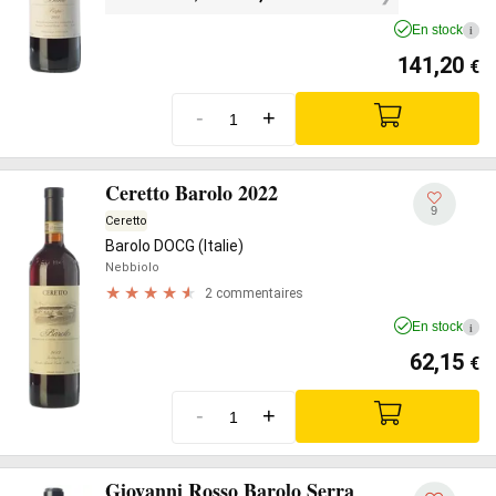
En stock
i
141,20
€
-
+
Ceretto Barolo 2022
9
Ceretto
Barolo DOCG (Italie)
Nebbiolo
2 commentaires
En stock
i
62,15
€
-
+
Giovanni Rosso Barolo Serra