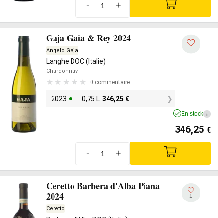
-
+
Gaja Gaia & Rey 2024
Angelo Gaja
Langhe DOC (Italie)
Chardonnay
0 commentaire
2023
0,75 L
346,25
€
En stock
i
346,25
€
-
+
Ceretto Barbera d'Alba Piana
2024
1
Ceretto