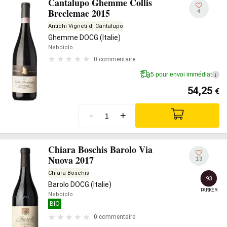
Cantalupo Ghemme Collis
Breclemae 2015
4
Antichi Vigneti di Cantalupo
Ghemme DOCG (Italie)
Nebbiolo
0 commentaire
5 pour envoi immédiat
i
54,25
€
-
+
Chiara Boschis Barolo Via
Nuova 2017
13
Chiara Boschis
93
Barolo DOCG (Italie)
PARKER
Nebbiolo
BIO
0 commentaire