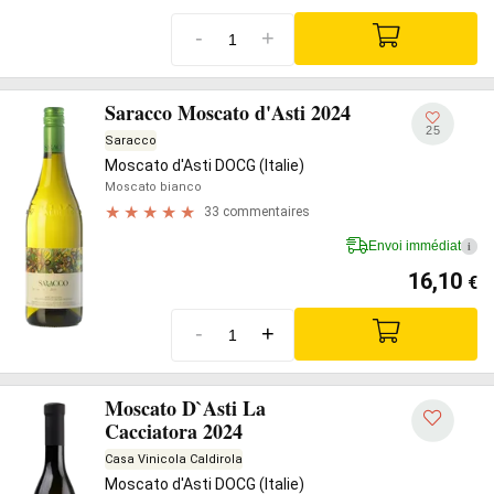
-
+
Saracco Moscato d'Asti 2024
25
Saracco
Moscato d'Asti DOCG (Italie)
Moscato bianco
33 commentaires
Envoi immédiat
i
16,10
€
-
+
Moscato D`Asti La
Cacciatora 2024
Casa Vinicola Caldirola
Moscato d'Asti DOCG (Italie)