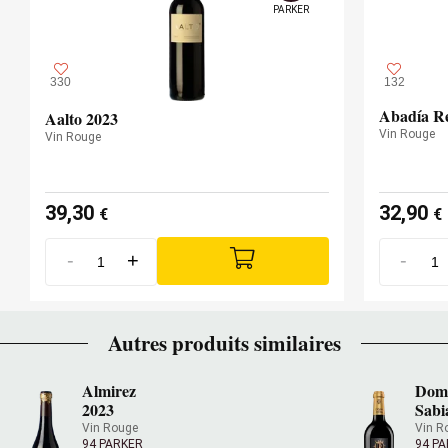
PARKER
330
132
Abadía Re
Aalto 2023
Vin Rouge
Vin Rouge
39,30
32,90
€
€
-
+
-
Autres produits similaires
Almirez
Domi
2023
Sabi
Vin Rouge
Vin R
94 PARKER
94 P