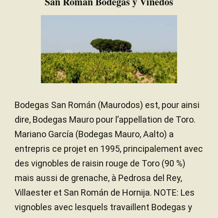
San Román Bodegas y Viñedos
Traduire
This time I also tasted two vintages of their
flagship and eponymous wine, starting with the
2019 San Román, from a warm and dry vintage that
resulted in an early harvest that started the 6th of
Bodegas San Román (Maurodos) est, pour ainsi
September in San Román de Hornija. It comes from
dire, Bodegas Mauro pour l’appellation de Toro.
a selection of over 40-year-old ungrafted and
head-pruned vines on stony soils with clay and
Mariano García (Bodegas Mauro, Aalto) a
limestone in different villages of the appellation. It
entrepris ce projet en 1995, principalement avec
fermented in stainless steel with indigenous
des vignobles de raisin rouge de Toro (90 %)
yeasts and matured in new and used 225- and 500-
mais aussi de grenache, à Pedrosa del Rey,
liter French and American oak barrels for 24
months. The wine feels quite marked by the
Villaester et San Román de Hornija. NOTE: Les
élevage in oak, and the 14.5% alcohol seems to
vignobles avec lesquels travaillent Bodegas y
have extracted quite a lot of aromas and tannins