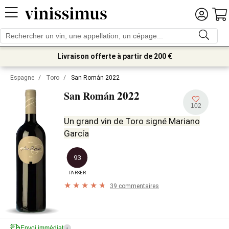
Livraison offerte à partir de 200 €
Espagne
/
Toro
/
San Román 2022
2022
San Román
102
Un grand vin de Toro signé Mariano
García
93
PARKER
39 commentaires
Envoi immédiat
i