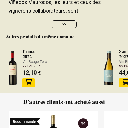
Viñedos Maurodos, les leurs et ceux des
from the barrels. It's warm and heady, ripe and
vignerons collaborateurs, sont...
voluptuous, with abundant but fine tannins and
mellow acidity. 112,000 bottles produced. It was
>>
bottled in February 2020.
Autres produits du même domaine
— Luis Gutiérrez (31/01/2023)
Robert Parker Wine Advocate
Prima
San
Millésime 2019 - 93 PARKER
2022
202
Vin Rouge Toro
Vin B
92 PARKER
93 P
12,10
44
€
D'autres clients ont achété aussi
Recommandé
94