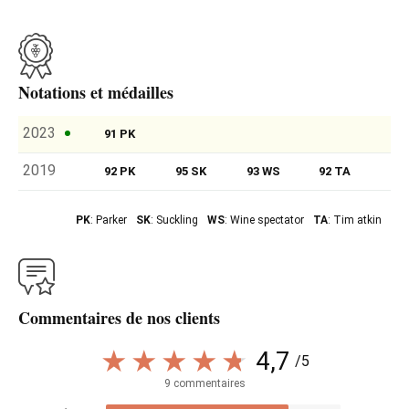
Notations et médailles
2023
91 PK
2019
92 PK
95 SK
93 WS
92 TA
PK
: Parker
SK
: Suckling
WS
: Wine spectator
TA
: Tim atkin
Commentaires de nos clients
4,7
/5
9 commentaires