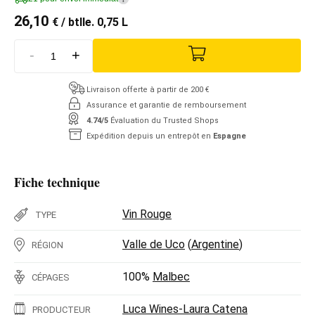
26,10
€
/ btlle. 0,75 L
-
+
Livraison offerte à partir de 200 €
Assurance et garantie de remboursement
4.74/5
Évaluation du Trusted Shops
Expédition depuis un entrepôt en
Espagne
Fiche technique
Vin Rouge
TYPE
Valle de Uco
(
Argentine
)
RÉGION
100%
Malbec
CÉPAGES
Luca Wines-Laura Catena
PRODUCTEUR