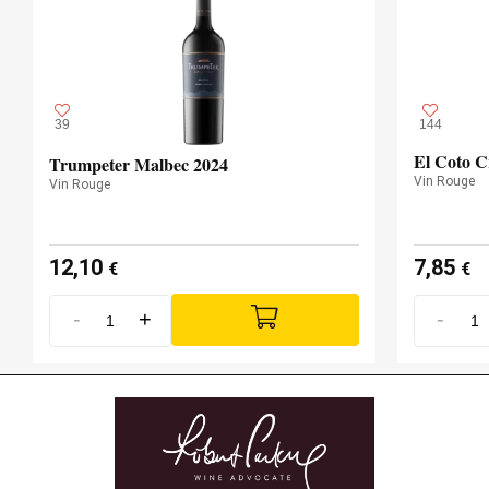
39
144
El Coto C
Trumpeter Malbec 2024
Vin Rouge
Vin Rouge
12,10
7,85
€
€
-
+
-