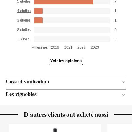
5 étoiles
7
4 étoiles
1
3 étoiles
1
2 étoiles
0
1 étoile
0
Millésime:
2019
2021
2022
2023
Voir les opinions
Cave et vinification
Les vignobles
12 mois
DURÉE DE L'ÉLEVAGE
Neuves et d'un vin
ÂGE DES BARRIQUES
80 ans
ÂGE DE LA VIGNE
D'autres clients ont achété aussi
Chêne français
TYPE DE BOIS
De montaigne
CLIMAT
1 000,00 mètres
ALTITUDE