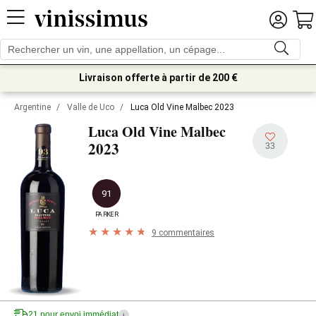
Livraison offerte à partir de 200 €
Argentine
/
Valle de Uco
/
Luca Old Vine Malbec 2023
Luca Old Vine Malbec
2023
33
91
PARKER
9 commentaires
21 pour envoi immédiat
i