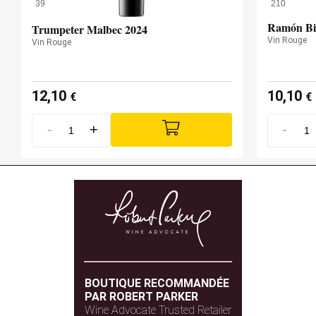
39
210
Ramón Bi
Trumpeter Malbec 2024
Vin Rouge
Vin Rouge
12,10
10,10
€
€
-
+
-
BOUTIQUE RECOMMANDÉE
PAR ROBERT PARKER
Wine Advocate Trusted Retailer