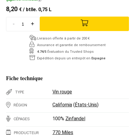
8,20
€
/ btlle. 0,75 L
-
+
Livraison offerte à partir de 200 €
Assurance et garantie de remboursement
4.74/5
Évaluation du Trusted Shops
Expédition depuis un entrepôt en
Espagne
Fiche technique
Vin rouge
TYPE
California
(
États-Unis
)
RÉGION
100%
Zinfandel
CÉPAGES
770 Miles
PRODUCTEUR