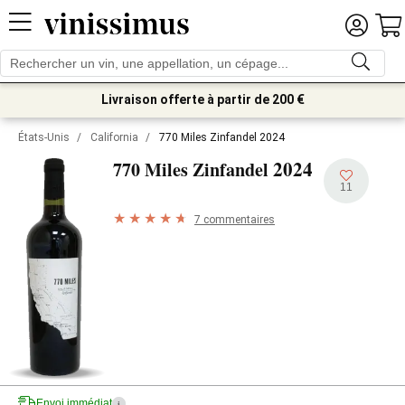
Livraison offerte à partir de 200 €
États-Unis
/
California
/
770 Miles Zinfandel 2024
2024
770 Miles Zinfandel
11
7 commentaires
Envoi immédiat
i