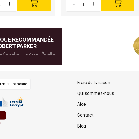
+
-
+
IQUE RECOMMANDÉE
OBERT PARKER
dvocate Trusted Retailer
Frais de livraison
irement bancaire
Qui sommes-nous
Aide
Contact
Blog