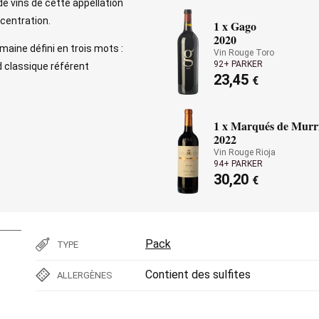
de vins de cette appellation
centration.
1 x Gago
2020
omaine défini en trois mots :
Vin Rouge Toro
92+ PARKER
nd classique référent
23,45
€
1 x Marqués de Murr
2022
Vin Rouge Rioja
94+ PARKER
30,20
€
Pack
TYPE
Contient des sulfites
ALLERGÈNES