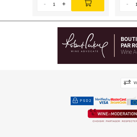
-
+
-
BOUT
PAR R
Wine A
V
PSD2