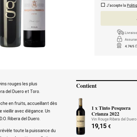
J'accepte la
Politi
Livraiso
Assura
4.74/5
É
vins rouges les plus
Contient
a del Duero et Toro.
riche en fruits, accueillant dès
1 x Tinto Pesquera
 vieillir avec élégance. Un
Crianza 2022
.O. Ribera del Duero.
Vin Rouge Ribera del Duero
19,15
€
i révèle toute la puissance du