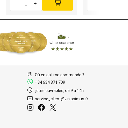
-
+
-
+
Où en est ma commande ?
+34 634 871 709
jours ouvrables, de 9 à 14h
service_client@vinissimus.fr