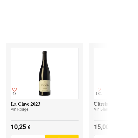
43
181
La Clave 2023
Ultreia Godello 2024
Vin Rouge
Vin Blanc
10,25
15,00
€
€