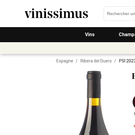
Vins
Champa
Espagne
/
Ribera del Duero
/
PSI 202