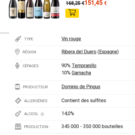
151,45
168,25
€
€
Vin rouge
TYPE
Ribera del Duero
(
Espagne
)
RÉGION
90%
Tempranillo
CÉPAGES
10%
Garnacha
Dominio de Pingus
PRODUCTEUR
Contient des sulfites
ALLERGÈNES
14,0%
ALCOOL
i
345 000 - 350 000 bouteilles
PRODUCTION :