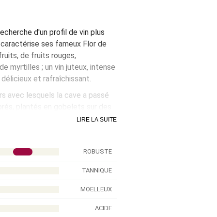
echerche d'un profil de vin plus
ui caractérise ses fameux Flor de
fruits, de fruits rouges,
e myrtilles ; un vin juteux, intense
délicieux et rafraîchissant.
urs avec lesquels la cave a passé
brés, plantés en gobelets sur des
d'au moins 30 ans. Pour maximiser
LIRE LA SUITE
s en ciment et l'élevage dans des
agées.
ROBUSTE
TANNIQUE
MOELLEUX
ACIDE