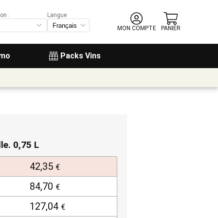
on :
Langue
MON COMPTE
PANIER
omo
Packs Vins
lle. 0,75 L
42,35
€
84,70
€
127,04
€