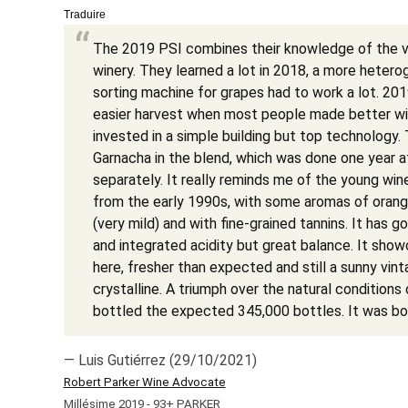
Traduire
The 2019 PSI combines their knowledge of the v
winery. They learned a lot in 2018, a more hetero
sorting machine for grapes had to work a lot. 2
easier harvest when most people made better wine
invested in a simple building but top technolog
Garnacha in the blend, which was done one year af
separately. It really reminds me of the young win
from the early 1990s, with some aromas of orang
(very mild) and with fine-grained tannins. It has 
and integrated acidity but great balance. It sho
here, fresher than expected and still a sunny vi
crystalline. A triumph over the natural conditions 
bottled the expected 345,000 bottles. It was bot
— Luis Gutiérrez (29/10/2021)
Robert Parker Wine Advocate
Millésime 2019 - 93+ PARKER