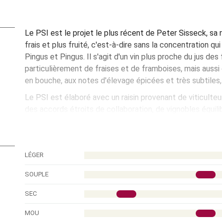
Le PSI est le projet le plus récent de Peter Sisseck, sa r
frais et plus fruité, c'est-à-dire sans la concentration q
Pingus et Pingus. Il s'agit d'un vin plus proche du jus des 
particulièrement de fraises et de framboises, mais aussi d
en bouche, aux notes d'élevage épicées et très subtiles, 
Le PSI est élaboré avec un raisin provenant de viticulte
des accords étroits de collaboration, de vignobles équili
sols aux compositions diverses et d'une moyenne d’âge 
les arômes de fruits, la macération a lieu dans des cuve
cuves en ciment puis en chêne et dans des barriques us
LÉGER
Ouvrir la bouteille une demie-heure avant dégustation.
SOUPLE
SEC
MOU