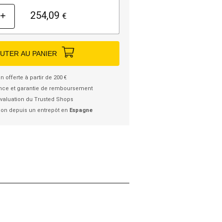
254,09
+
€
UTER AU PANIER
n offerte à partir de 200 €
nce et garantie de remboursement
valuation du Trusted Shops
ion depuis un entrepôt en
Espagne