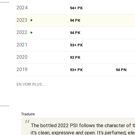
2024
94+ PK
2023
94 PK
2022
94 PK
2021
93+ PK
2020
93 PK
2019
93+ PK
94 PN
EN VOIR PLUS...
Traduire
The bottled 2022 PSI follows the character of th
it's clean, expressive and open. It's perfumed, ele