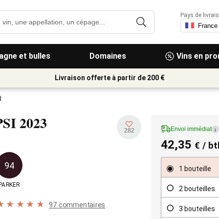
Pays de livrais
gne et bulles
Domaines
Vins en pr
Livraison offerte à partir de 200 €
3
PSI
2023
Envoi immédiat
i
282
42,35
€
/ bt
94
1 bouteille
PARKER
2 bouteilles
97 commentaires
3 bouteilles