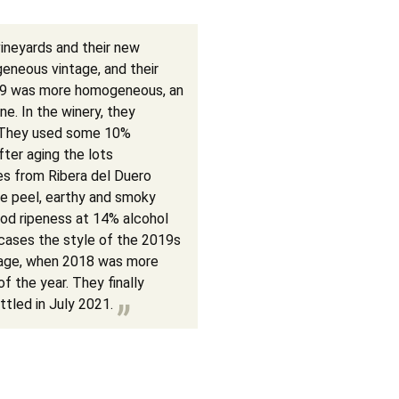
ineyards and their new
geneous vintage, and their
019 was more homogeneous, an
. In the winery, they
y. They used some 10%
ter aging the lots
es from Ribera del Duero
e peel, earthy and smoky
good ripeness at 14% alcohol
wcases the style of the 2019s
ntage, when 2018 was more
of the year. They finally
tled in July 2021.