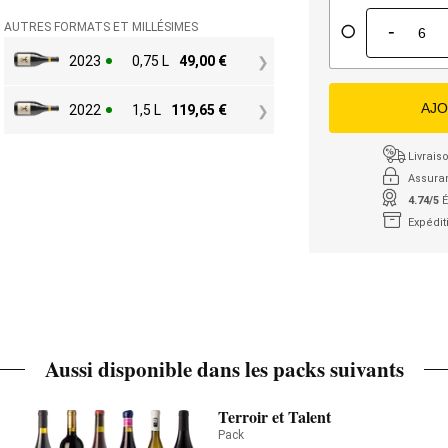
-
AUTRES FORMATS ET MILLÉSIMES
2023
0,75 L
49,00
€
AJO
2022
1,5 L
119,65
€
Livraiso
Assura
4.74/5
É
Expédit
Aussi disponible dans les packs suivants
Terroir et Talent
Pack