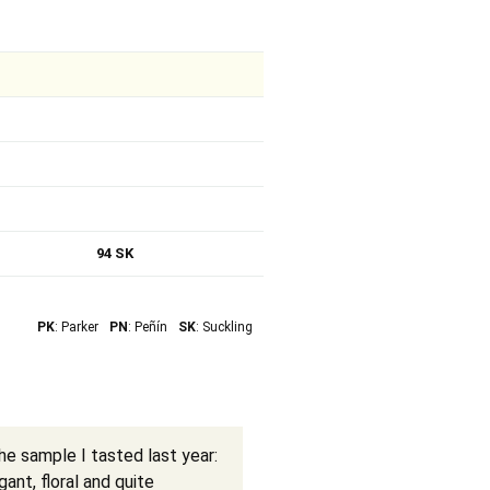
94 SK
PK
: Parker
PN
: Peñín
SK
: Suckling
e sample I tasted last year:
gant, floral and quite