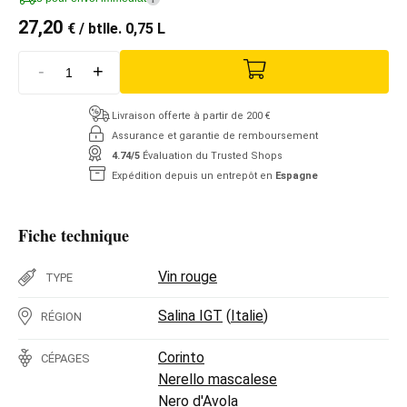
27,20
€
/ btlle. 0,75 L
-
+
Livraison offerte à partir de 200 €
Assurance et garantie de remboursement
4.74/5
Évaluation du Trusted Shops
Expédition depuis un entrepôt en
Espagne
Fiche technique
Vin rouge
TYPE
Salina IGT
(
Italie
)
RÉGION
Corinto
CÉPAGES
Nerello mascalese
Nero d'Avola