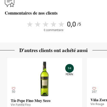
Commentaires de nos clients
0,0
/5
0 commentaire
D'autres clients ont achété aussi
94
PEÑÍN
50
167
Viña Zorz
Tío Pepe Fino Muy Seco
Vin Rouge
Vin Fortifié Fino