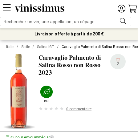
Livraison offerte à partir de 200 €
Italie
/
Sicile
/
Salina IGT
/
Caravaglio Palmento di Salina Rosso non R
Caravaglio Palmento di
Salina Rosso non Rosso
2
2023
BIO
0 commentaire
3 pour envoi immédiat
i