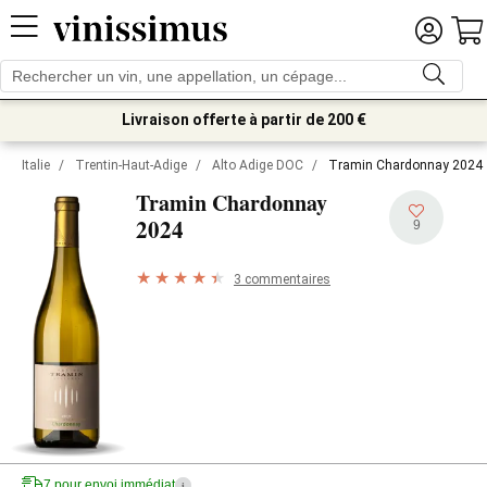
Livraison offerte à partir de 200 €
Italie
/
Trentin-Haut-Adige
/
Alto Adige DOC
/
Tramin Chardonnay 2024
Tramin Chardonnay
2024
9
3 commentaires
7 pour envoi immédiat
i