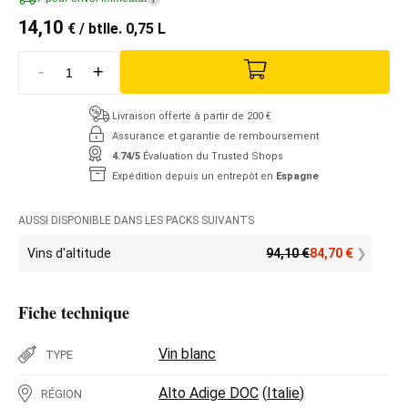
14,10
€
/ btlle. 0,75 L
-
+
Livraison offerte à partir de 200 €
Assurance et garantie de remboursement
4.74/5
Évaluation du Trusted Shops
Expédition depuis un entrepôt en
Espagne
AUSSI DISPONIBLE DANS LES PACKS SUIVANTS
Vins d'altitude
94,10
€
84,70
€
Fiche technique
Vin blanc
TYPE
Alto Adige DOC
(
Italie
)
RÉGION