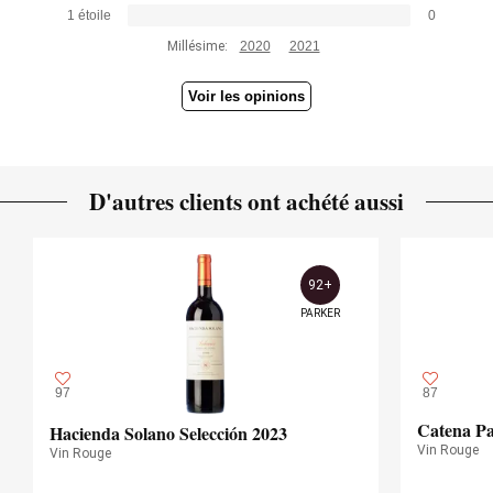
1 étoile
0
Millésime:
2020
2021
Voir les opinions
D'autres clients ont achété aussi
92+
PARKER
97
87
Catena Pa
Hacienda Solano Selección 2023
Vin Rouge
Vin Rouge