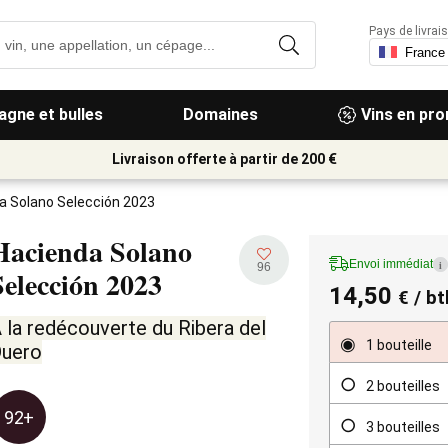
Pays de livrais
gne et bulles
Domaines
Vins en pr
Livraison offerte à partir de 200 €
a Solano Selección 2023
Hacienda Solano
Envoi immédiat
i
96
Selección
2023
14,50
€
/ bt
 la redécouverte du Ribera del
1 bouteille
uero
2 bouteilles
92+
3 bouteilles