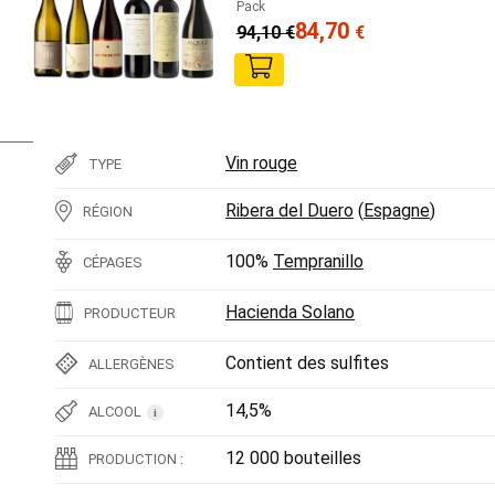
Pack
84,70
94,10
€
€
Vin rouge
TYPE
Ribera del Duero
(
Espagne
)
RÉGION
100%
Tempranillo
CÉPAGES
Hacienda Solano
PRODUCTEUR
Contient des sulfites
ALLERGÈNES
14,5%
ALCOOL
i
12 000 bouteilles
PRODUCTION :