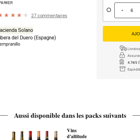
PARKER
-
27 commentaires
acienda Solano
AJO
ibera del Duero
(
Espagne
)
empranillo
Livraiso
Assura
4.74/5
É
Expédit
Aussi disponible dans les packs suivants
Vins
d'altitude