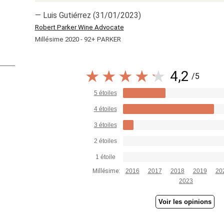
— Luis Gutiérrez (31/01/2023)
Robert Parker Wine Advocate
Millésime 2020 - 92+ PARKER
4,2
/5
5 étoiles
4 étoiles
3 étoiles
2 étoiles
1 étoile
Millésime:
2016
2017
2018
2019
20
2023
Voir les opinions