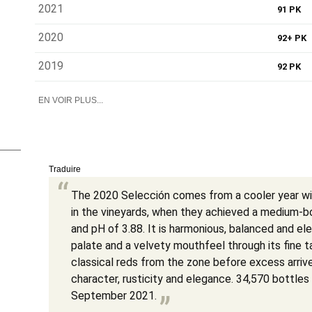
2021
91 PK
2020
92+ PK
2019
92 PK
EN VOIR PLUS...
Traduire
The 2020 Selección comes from a cooler year wit
in the vineyards, when they achieved a medium-b
and pH of 3.88. It is harmonious, balanced and e
palate and a velvety mouthfeel through its fine t
classical reds from the zone before excess arrive
character, rusticity and elegance. 34,570 bottles
September 2021.