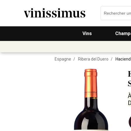
Vins
Champa
Espagne
/
Ribera del Duero
/
Haciend
À
D