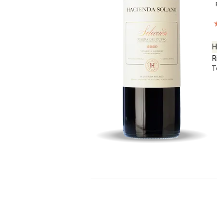
H
R
T