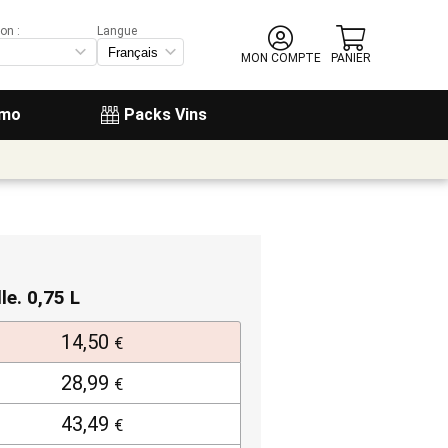
on :
Langue
MON COMPTE
PANIER
omo
Packs Vins
lle. 0,75 L
14,50
€
28,99
€
43,49
€