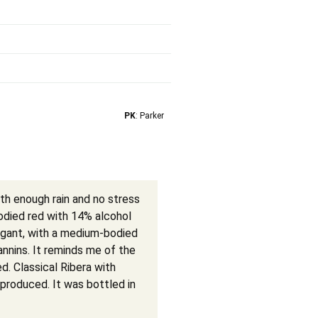
PK
: Parker
h enough rain and no stress
odied red with 14% alcohol
legant, with a medium-bodied
annins. It reminds me of the
d. Classical Ribera with
 produced. It was bottled in