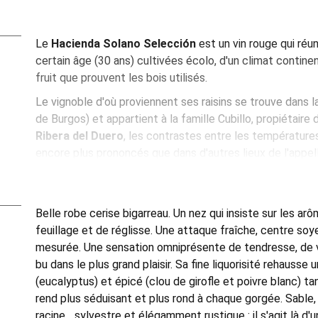
Le
Hacienda Solano Selección
est un vin rouge qui réu
certain âge (30 ans) cultivées écolo, d'un climat continen
fruit que prouvent les bois utilisés.
Le vignoble d'où proviennent ses raisins se trouve dans la
de Burgos) et appartient à la famille Cubillo, propiétaire d
Ribera del Duero
, les contrastes entre les température
encore plus prononcés que dans d'autres lieux de l'appell
maturations calmes qui donneront des vins d'un grand équ
autre des secrets de Hacienda Solano est la complantati
le tempranillo coexiste avec de faibles pourcentages d'
Belle robe cerise bigarreau. Un nez qui insiste sur les ar
l'albillo, qui apporte au vin un plus d'élégance.
feuillage et de réglisse. Une attaque fraîche, centre soy
En cave, le style peu interventionniste de l'œnologue
So
mesurée. Une sensation omniprésente de tendresse, de vin
(Bodega Mustiguillo) se note dans l'usage minimal de sul
bu dans le plus grand plaisir. Sa fine liquorisité rehauss
de plusieurs vins qui n'estompent pas l'essence du fruit n
(eucalyptus) et épicé (clou de girofle et poivre blanc) tan
superflus. Le Hacienda Solano Selección est un vin tourné
rend plus séduisant et plus rond à chaque gorgée. Sable
vins de nos grands-parents pour envisager l'avenir en tou
racine... sylvestre et élégamment rustique : il s'agit là d'