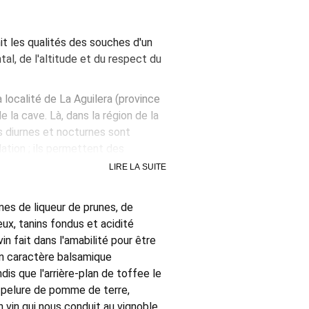
nit les qualités des souches d'un
tal, de l'altitude et du respect du
 localité de La Aguilera (province
e la cave. Là, dans la région de la
s diurnes et nocturnes sont
ation ; ils permettent des
ilibre, complexes et frais. Un
LIRE LA SUITE
on car, dans ses vieux vignobles,
autres raisins locaux comme
ômes de liqueur de prunes, de
eux, tanins fondus et acidité
phie Khün
et de
Toni Sarrión
 fait dans l'amabilité pour être
fure et dans l'emploi de barriques
e un caractère balsamique
i ne le surchargent de tanins
dis que l'arrière-plan de toffee le
 vers le passé, qui rappelle les
, pelure de pomme de terre,
te sécurité.
un vin qui nous conduit au vignoble,