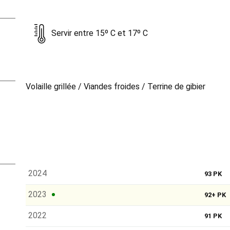
Servir entre 15º C et 17º C
Volaille grillée / Viandes froides / Terrine de gibier
2024
93 PK
2023
92+ PK
2022
91 PK