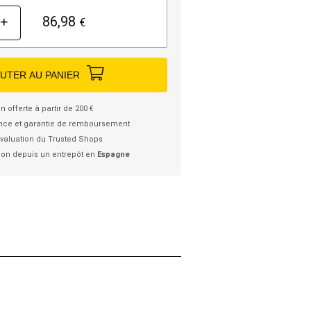
86,98
+
€
UTER AU PANIER
n offerte à partir de 200 €
nce et garantie de remboursement
valuation du Trusted Shops
ion depuis un entrepôt en
Espagne