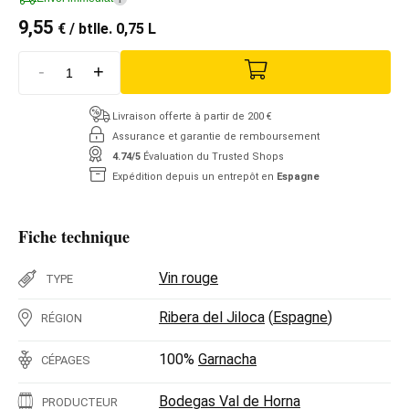
9,55
€
/ btlle. 0,75 L
-
+
Livraison offerte à partir de 200 €
Assurance et garantie de remboursement
4.74/5
Évaluation du Trusted Shops
Expédition depuis un entrepôt en
Espagne
Fiche technique
Vin rouge
TYPE
Ribera del Jiloca
(
Espagne
)
RÉGION
100%
Garnacha
CÉPAGES
Bodegas Val de Horna
PRODUCTEUR