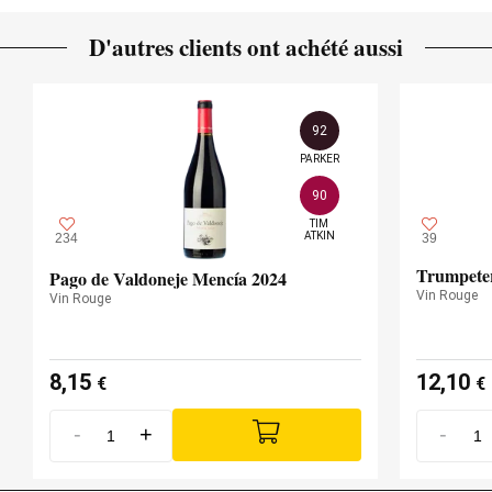
La Loma
D'autres clients ont achété aussi
Entre 60 et 80 ans
ÂGE DE LA VIGNE
Ardoise
SOL
92
950,00 mètres
ALTITUDE
PARKER
90
TIM

ATKIN
234
39
Trumpete
Pago de Valdoneje Mencía 2024
Vin Rouge
Vin Rouge
8,15
12,10
€
€
-
+
-