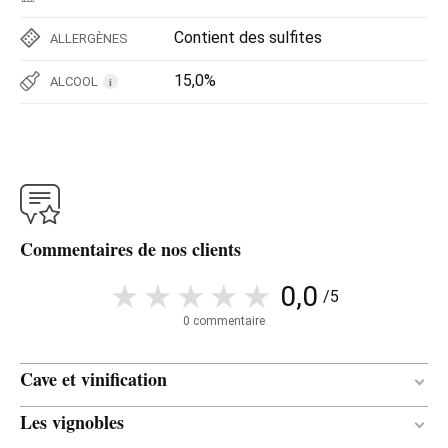
Contient des sulfites
ALLERGÈNES
15,0%
ALCOOL
i
Commentaires de nos clients
0,0
/5
0 commentaire
Cave et vinification
Les vignobles
Tonneau / Chêne
TYPE DE BOIS