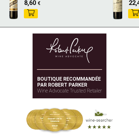
8,60
22,
€
BOUTIQUE RECOMMANDÉE
PAR ROBERT PARKER
Wine Advocate Trusted Retailer