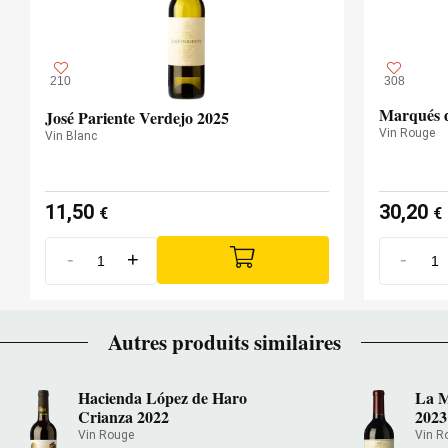
— Julia Harding MW (12/02/2019)
JancisRobinson.com
210
308
Millésime 2014 - 16 JANCIS ROBINSON
Marqués d
José Pariente Verdejo 2025
Vin Rouge
Vin Blanc
11,50
30,20
€
€
-
+
-
Autres produits similaires
Hacienda López de Haro
La M
Crianza 2022
2023
Vin Rouge
Vin R