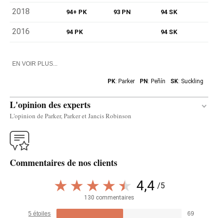
2018
94+ PK
93 PN
94 SK
2016
94 PK
94 SK
EN VOIR PLUS...
PK
: Parker
PN
: Peñín
SK
: Suckling
L'opinion des experts
L'opinion de Parker, Parker et Jancis Robinson
Traduire
Commentaires de nos clients
The 2021 Viñedos de Labastida is one of the
largest cuvées, one of the wines produced from
4,4
/5
the beginning of the project together with the one
130 commentaires
from San Vicente de la Sonsierra, completely
5 étoiles
69
different volumes than the other wines. It comes