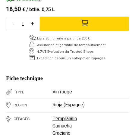
18,50
€
/ btlle. 0,75 L
-
+
Livraison offerte à partir de 200 €
Assurance et garantie de remboursement
4.74/5
Évaluation du Trusted Shops
Expédition depuis un entrepôt en
Espagne
Fiche technique
Vin rouge
TYPE
Rioja
(
Espagne
)
RÉGION
Tempranillo
CÉPAGES
Garnacha
Graciano