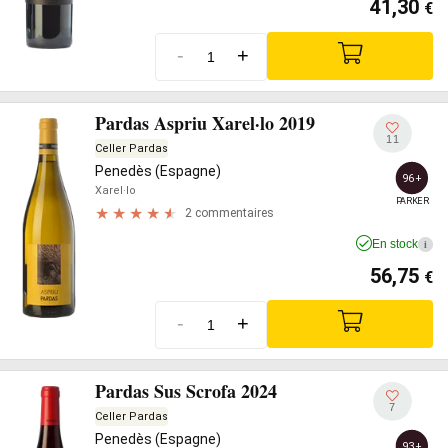
41,30
€
-
+
Pardas Aspriu Xarel·lo 2019
11
Celler Pardas
Penedès (Espagne)
96+
Xarel·lo
PARKER
2 commentaires
En stock
i
56,75
€
-
+
Pardas Sus Scrofa 2024
7
Celler Pardas
Penedès (Espagne)
93+