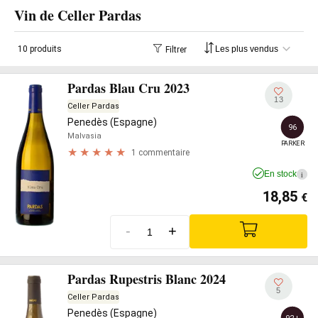
Vin de Celler Pardas
10 produits
Filtrer
Pardas Blau Cru 2023
13
Celler Pardas
Penedès (Espagne)
96
Malvasia
PARKER
1 commentaire
En stock
i
18,85
€
-
+
Pardas Rupestris Blanc 2024
5
Celler Pardas
Penedès (Espagne)
92+