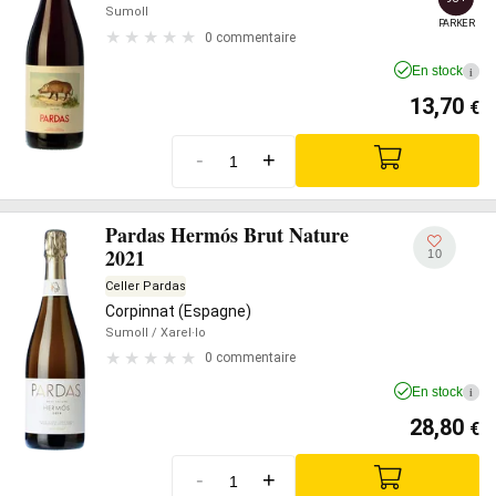
Sumoll
PARKER
0 commentaire
En stock
i
13,70
€
-
+
Pardas Hermós Brut Nature
2021
10
Celler Pardas
Corpinnat (Espagne)
Sumoll
/ Xarel·lo
0 commentaire
En stock
i
28,80
€
-
+