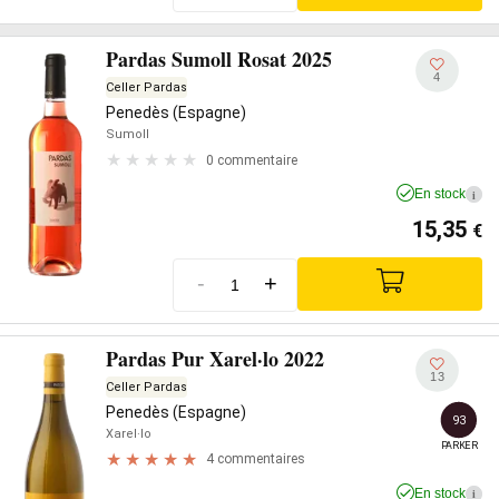
Pardas Sumoll Rosat 2025
4
Celler Pardas
Penedès (Espagne)
Sumoll
0 commentaire
En stock
i
15,35
€
-
+
Pardas Pur Xarel·lo 2022
13
Celler Pardas
Penedès (Espagne)
93
Xarel·lo
PARKER
4 commentaires
En stock
i