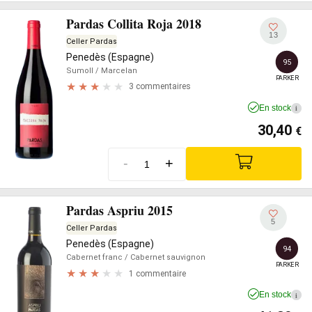
Pardas Collita Roja 2018
13
Celler Pardas
Penedès (Espagne)
95
Sumoll
/ Marcelan
PARKER
3 commentaires
En stock
i
30,40
€
-
+
Pardas Aspriu 2015
5
Celler Pardas
Penedès (Espagne)
94
Cabernet franc
/ Cabernet sauvignon
PARKER
1 commentaire
En stock
i