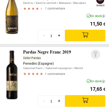
Xarel·lo
/ Xarel·lo vermell
/ Malvasia
/ Macabeo
PARKER
1 commentaire
En stock
i
11,50
€
-
+
Pardas Negre Franc 2019
3
Celler Pardas
Penedès (Espagne)
Cabernet franc
/ Cabernet sauvignon
/ Merlot
1 commentaire
En stock
i
17,65
€
-
+