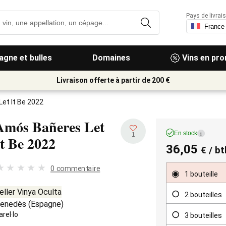
Pays de livrais
gne et bulles
Domaines
Vins en pr
Livraison offerte à partir de 200 €
et It Be 2022
Amós Bañeres Let
En stock
i
1
It Be
2022
36,05
€
/ bt
0 commentaire
1 bouteille
eller Vinya Oculta
2 bouteilles
enedès
(
Espagne
)
arel·lo
3 bouteilles