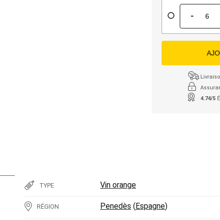
-
AJO
Livraiso
Assura
4.74/5
É
Vin orange
TYPE
Penedès
(
Espagne
)
RÉGION