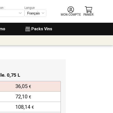
on :
Langue
MON COMPTE
PANIER
omo
Packs Vins
lle. 0,75 L
36,05
€
72,10
€
108,14
€