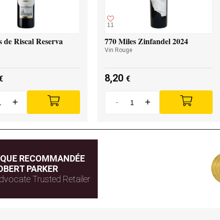
11
 de Riscal Reserva
770 Miles Zinfandel 2024
Vin Rouge
8,20
€
€
+
-
+
IQUE RECOMMANDÉE
OBERT PARKER
dvocate Trusted Retailer