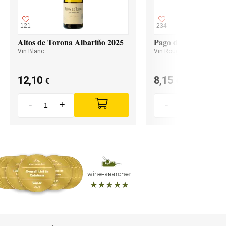
121
234
Altos de Torona Albariño 2025
Pago de Valdoneje M
Vin Blanc
Vin Rouge
12,10
8,15
€
€
-
+
-
+