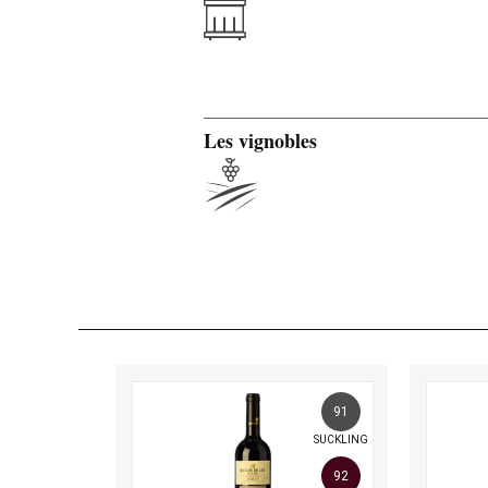
Les vignobles
91
SUCKLING
92