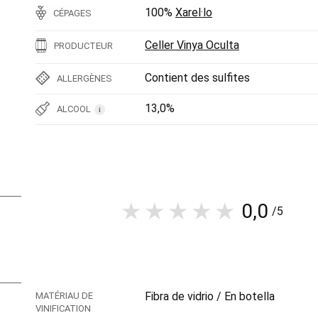
100%
Xarel·lo
CÉPAGES
Celler Vinya Oculta
PRODUCTEUR
Contient des sulfites
ALLERGÈNES
13,0%
ALCOOL
i
0,0
/5
Fibra de vidrio / En botella
MATÉRIAU DE
VINIFICATION