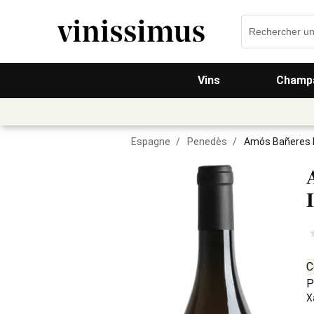
Vins
Champa
Espagne
/
Penedès
/
Amós Bañeres L
C
P
X