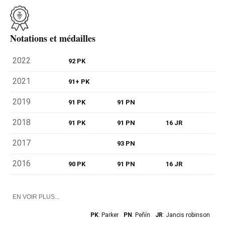
Notations et médailles
2022
92 PK
2021
91+ PK
2019
91 PK
91 PN
2018
91 PK
91 PN
16 JR
2017
93 PN
2016
90 PK
91 PN
16 JR
EN VOIR PLUS...
PK
: Parker
PN
: Peñín
JR
: Jancis robinson