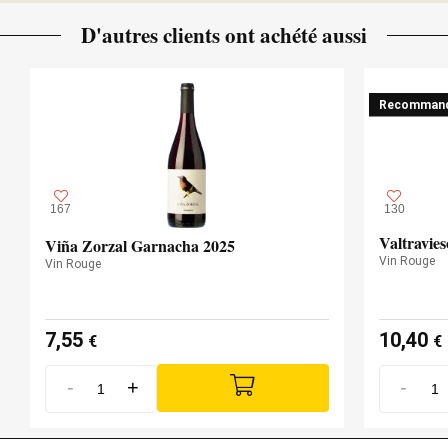
D'autres clients ont achété aussi
Recomman
167
130
Valtravie
Viña Zorzal Garnacha 2025
Vin Rouge
Vin Rouge
7,55
10,40
€
€
-
+
-