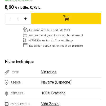
8,60
€
/ btlle. 0,75 L
-
+
Livraison offerte à partir de 200 €
Assurance et garantie de remboursement
4.74/5
Évaluation du Trusted Shops
Expédition depuis un entrepôt en
Espagne
Fiche technique
Vin rouge
TYPE
Navarre
(
Espagne
)
RÉGION
100%
Graciano
CÉPAGES
Viña Zorzal
PRODUCTEUR