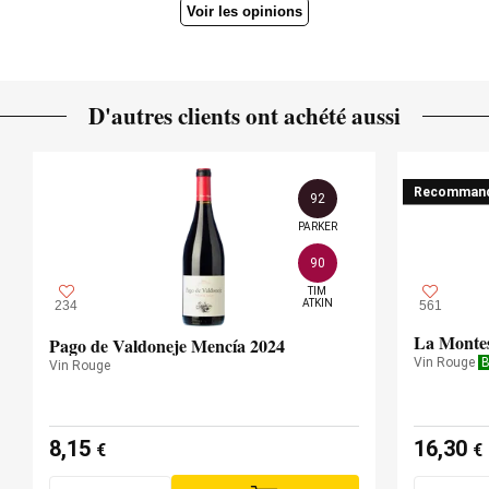
Voir les opinions
Robert Parker Wine Advocate
Millésime 2018 - 91 PARKER
D'autres clients ont achété aussi
Recomman
92
PARKER
90
TIM

ATKIN
234
561
La Monte
Pago de Valdoneje Mencía 2024
Vin Rouge
B
Vin Rouge
8,15
16,30
€
€