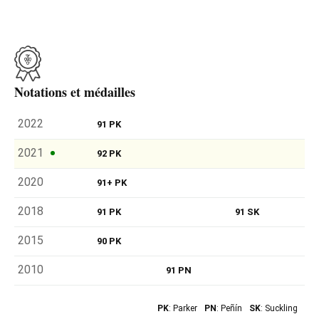
Notations et médailles
2022
91 PK
2021
92 PK
2020
91+ PK
2018
91 PK
91 SK
2015
90 PK
2010
91 PN
PK
: Parker
PN
: Peñín
SK
: Suckling