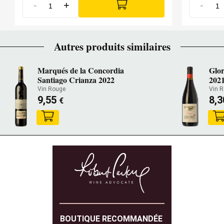
-
+
-
Autres produits similaires
Marqués de la Concordia
Glor
Santiago Crianza 2022
202
Vin Rouge
Vin 
9,55
8,
€
BOUTIQUE RECOMMANDÉE