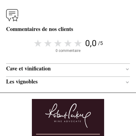
Commentaires de nos clients
0,0
/5
0 commentaire
Cave et vinification
Les vignobles
Usagées
ÂGE DES BARRIQUES
La Canoca
Chêne français
TYPE DE BOIS
53 ans
ÂGE DE LA VIGNE
Loam argileux / Calcaire / Limon
SOL
Nord
ORIENTATION