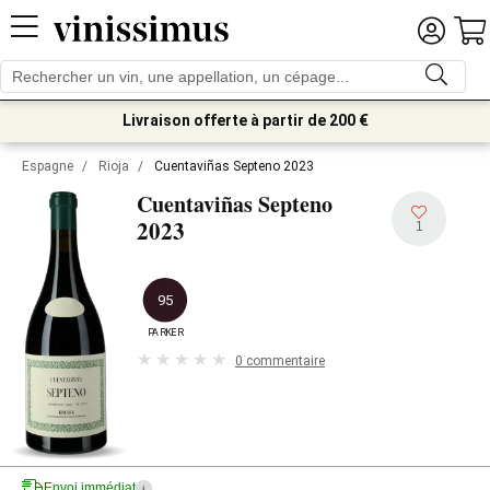
Livraison offerte à partir de 200 €
Espagne
/
Rioja
/
Cuentaviñas Septeno 2023
Cuentaviñas Septeno
2023
1
95
PARKER
0 commentaire
Envoi immédiat
i