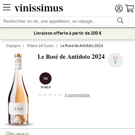
Livraison offerte à partir de 200 €
Espagne
/
Ribera del Duero
/
Le Rosé de Antídoto 2024
2024
Le Rosé de Antídoto
6
94
PARKER
0 commentaire
En stock
i