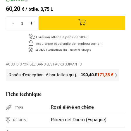
60,20
€
/ btlle. 0,75 L
-
+
Livraison offerte à partir de 200 €
Assurance et garantie de remboursement
4.74/5
Évaluation du Trusted Shops
AUSSI DISPONIBLE DANS LES PACKS SUIVANTS
Rosés d'exception : 6 bouteilles qui jouent dans une autre ligue
190,40
€
171,35
€
Fiche technique
Rosé élévé en chêne
TYPE
Ribera del Duero
(
Espagne
)
RÉGION