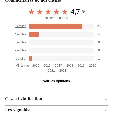
4,7
/5
28 commentaires
5 étoiles
23
4 étoiles
4
3 étoiles
0
2 étoiles
0
1 étoile
1
Millésime:
2015
2016
2017
2018
2019
2020
2021
2023
Voir les opinions
Cave et vinification
Les vignobles
Bois
MATÉRIAU DE