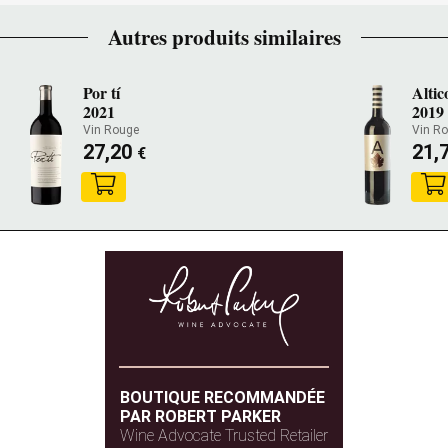
Autres produits similaires
Por tí
Altic
2021
2019
Vin Rouge
Vin R
27,20
21,
€
BOUTIQUE RECOMMANDÉE
PAR ROBERT PARKER
Wine Advocate Trusted Retailer