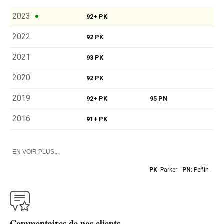
2023
92+ PK
2022
92 PK
2021
93 PK
2020
92 PK
2019
92+ PK
95 PN
2016
91+ PK
EN VOIR PLUS...
PK
: Parker
PN
: Peñín
Commentaires de nos clients