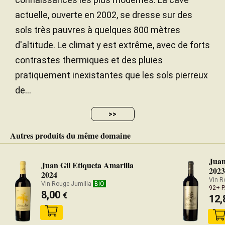
actuelle, ouverte en 2002, se dresse sur des
sols très pauvres à quelques 800 mètres
d'altitude. Le climat y est extrême, avec de forts
contrastes thermiques et des pluies
pratiquement inexistantes que les sols pierreux
de...
>>
Autres produits du même domaine
Juan
Juan Gil Etiqueta Amarilla
2023
2024
Vin R
Vin Rouge Jumilla
BIO
92+ 
8,00
€
12,