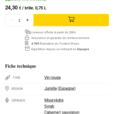
24,30
€
/ btlle. 0,75 L
-
+
Livraison offerte à partir de 200 €
Assurance et garantie de remboursement
4.74/5
Évaluation du Trusted Shops
Expédition depuis un entrepôt en
Espagne
Fiche technique
Vin rouge
TYPE
Jumilla
(
Espagne
)
RÉGION
Mourvèdre
CÉPAGES
Syrah
Cabernet sauvignon