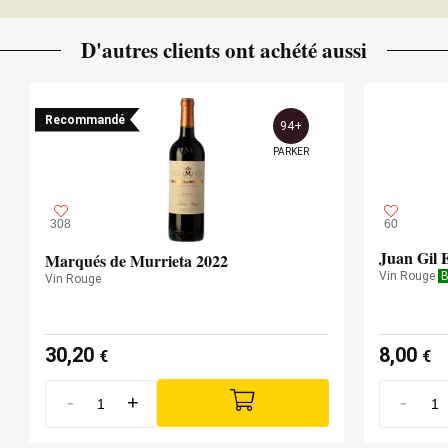
D'autres clients ont achété aussi
Recommandé
94+
PARKER
308
60
Juan Gil 
Marqués de Murrieta 2022
Vin Rouge
B
Vin Rouge
30,20
8,00
€
€
-
+
-