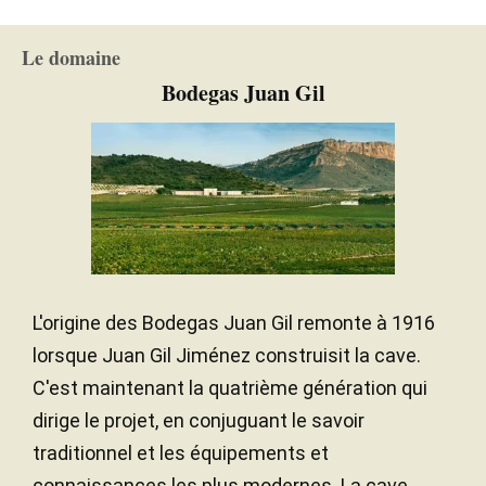
VINIFICATION
Continental à influence
CLIMAT
18 mois
DURÉE DE L'ÉLEVAGE
Le domaine
méditerranéenne
Bodegas Juan Gil
Neuves
ÂGE DES BARRIQUES
Chênes français et américain
TYPE DE BOIS
L'origine des Bodegas Juan Gil remonte à 1916
lorsque Juan Gil Jiménez construisit la cave.
C'est maintenant la quatrième génération qui
dirige le projet, en conjuguant le savoir
traditionnel et les équipements et
connaissances les plus modernes. La cave