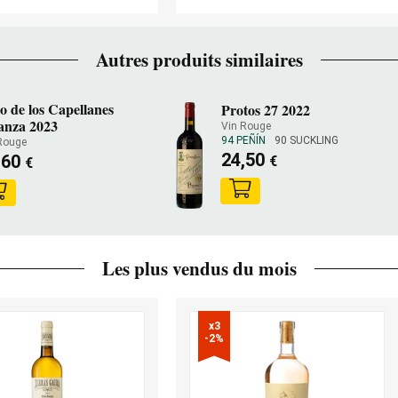
Autres produits similaires
o de los Capellanes
Protos 27 2022
anza 2023
Vin Rouge
94 PEÑÍN
90 SUCKLING
Rouge
24,50
,60
€
€
Les plus vendus du mois
x3

-2%