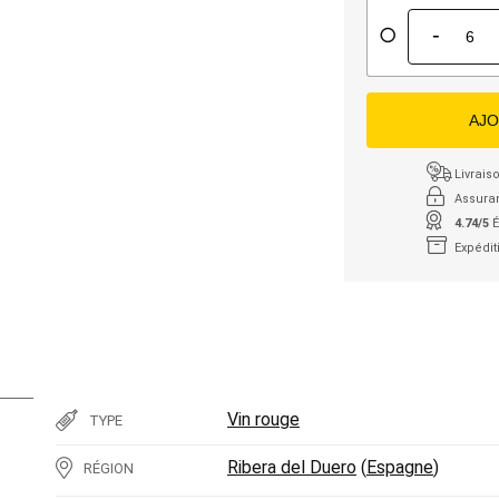
-
AJO
Livraiso
Assura
4.74/5
É
Expédit
Vin rouge
TYPE
Ribera del Duero
(
Espagne
)
RÉGION