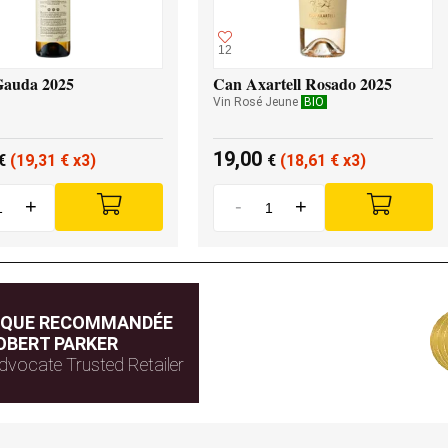
12
Gauda 2025
Can Axartell Rosado 2025
Vin Rosé Jeune
BIO
19,00
€
(19,31
€
x3)
€
(18,61
€
x3)
+
-
+
IQUE RECOMMANDÉE
OBERT PARKER
dvocate Trusted Retailer