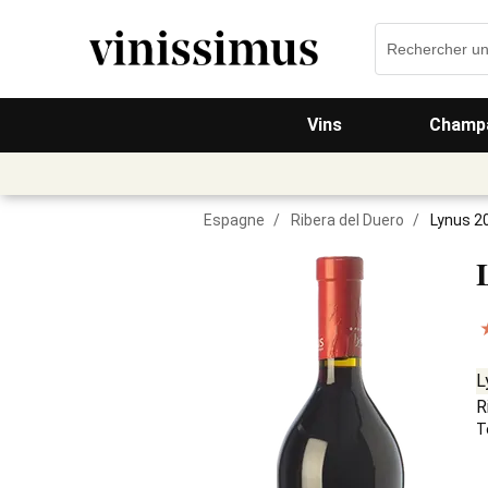
Vins
Champa
Espagne
/
Ribera del Duero
/
Lynus 2
L
R
T