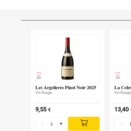
80
93
Les Argelieres Pinot Noir 2025
La Celes
Vin Rouge
Vin Rouge
9,55
13,40
€
-
+
-