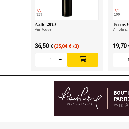
329
199
Aalto 2023
Terras 
Vin Rouge
Vin Blanc
36,50
19,70
€
(35,04
€
x3)
-
+
-
BOUT
PAR R
Wine A