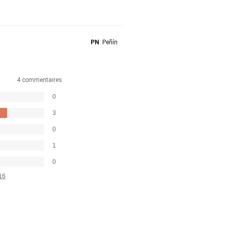
PN
: Peñín
4 commentaires
0
3
0
1
0
16