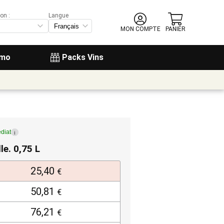
on :
Langue
MON COMPTE
PANIER
omo
Packs Vins
diat
i
lle. 0,75 L
25,40
€
50,81
€
76,21
€