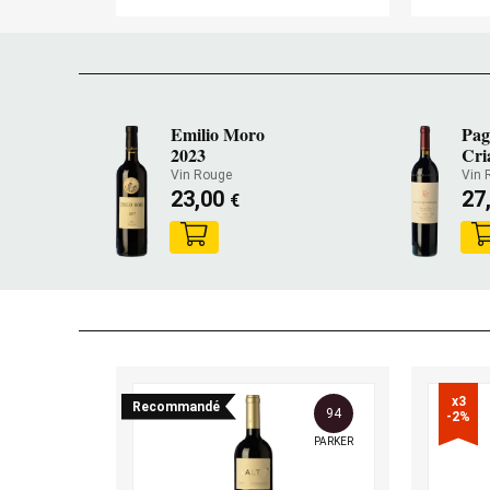
Emilio Moro
Pag
2023
Cri
Vin Rouge
Vin 
23,00
27
€
x3

Recommandé
94
-2%
PARKER