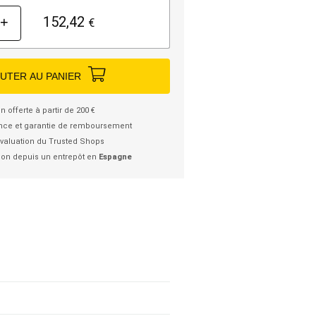
152,42
+
€
UTER AU PANIER
n offerte à partir de 200 €
nce et garantie de remboursement
valuation du Trusted Shops
ion depuis un entrepôt en
Espagne