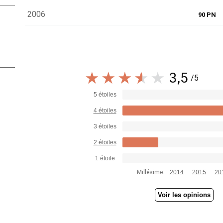
2006
90 PN
3,5
/5
5 étoiles
4 étoiles
3 étoiles
2 étoiles
1 étoile
Millésime:
2014
2015
20
Voir les opinions