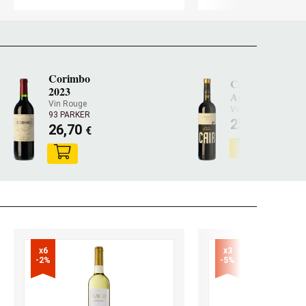
Corimbo
Cair Selección 
2023
Aguilera 2021
Vin Rouge
Vin Rouge
93 PARKER
25,70
€
26,70
€
x6

x3

-2%
-5%