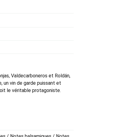
onjas, Valdecarboneros et Roldán,
 un vin de garde puissant et
oit le véritable protagoniste.
bles / Notes balsamiques / Notes