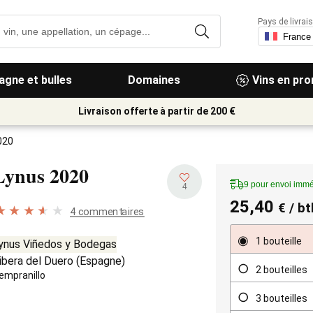
Pays de livrais
gne et bulles
Domaines
Vins en pr
Livraison offerte à partir de 200 €
020
Lynus
2020
9 pour envoi immé
4
25,40
€
/ bt
4 commentaires
1 bouteille
ynus Viñedos y Bodegas
ibera del Duero
(
Espagne
)
2 bouteilles
empranillo
3 bouteilles