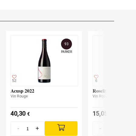
93
PARKER
52
6
Acusp 2022
Roselito de Antídoto
Vin Rouge
Vin Rosé Clarete
40,30
15,05
€
€
-
+
-
+