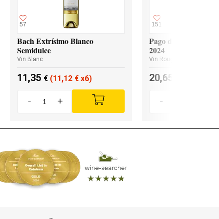
57
151
Bach Extrísimo Blanco
Pago de los Capellan
Semidulce
2024
Vin Blanc
Vin Rouge
11,35
20,65
€
(11,12
€
x6)
€
(19,62
€
x
-
+
-
+