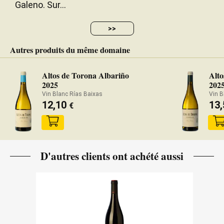
Galeno. Sur...
>>
Autres produits du même domaine
Altos de Torona Albariño
Alto
2025
202
Vin Blanc Rías Baixas
Vin B
12,10
13
€
D'autres clients ont achété aussi