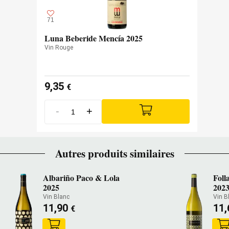
71
Luna Beberide Mencía 2025
Vin Rouge
9,35
€
-
+
Autres produits similaires
Albariño Paco & Lola
Foll
2025
202
Vin Blanc
Vin B
11,90
11
€