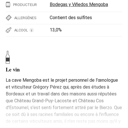
Bodegas y Viñedos Mengoba
PRODUCTEUR
Contient des sulfites
ALLERGÈNES
13,0%
ALCOOL
i
Le vin
La cave Mengoba est le projet personnel de l'œnologue
et viticulteur Grégory Pérez qui, après des études à
Bordeaux et un travail dans des maisons aussi réputées
que Château Grand-Puy-Lacoste et Château Cos
d'Estournel, s'est senti fortement attiré par le Bierzo. Que
ce soit dû à ses racines familiales ou encore à l'influence
de certains viticulteurs amis, il n'en reste pas moins qu'il y