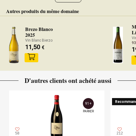
Autres produits du même domaine
M
Brezo Blanco
L
2025
Vi
Vin Blanc Bierzo
93
11,50
€
1
D'autres clients ont achété aussi
Recomman
91+
PARKER
58
212