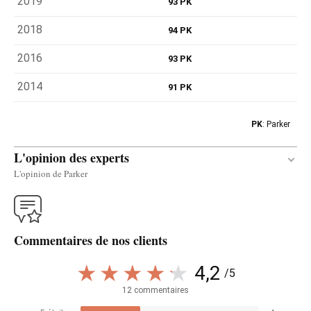
2019
93 PK
2018
94 PK
2016
93 PK
2014
91 PK
PK
: Parker
L'opinion des experts
L'opinion de Parker
Traduire
Commentaires de nos clients
The 2021 Mengoba Mencía Alicante Bouschet has
a sweet nose of ripe fruit, denoting a warmer and
4,2
/5
drier year, despite keeping a moderate 13.5%
12 commentaires
alcohol and the kick of acidity provided by the