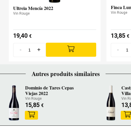
Finca Lun
Ultreia Mencía 2022
Vin Rouge
Vin Rouge
19,40
13,85
€
€
-
+
-
Autres produits similaires
Dominio de Tares Cepas
Cast
Viejas 2022
Vill
Vin Rouge
Vin R
15,85
13,
€