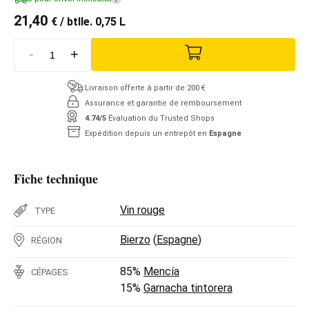
21,40
€
/ btlle. 0,75 L
-
+
Livraison offerte à partir de 200 €
Assurance et garantie de remboursement
4.74/5
Évaluation du Trusted Shops
Expédition depuis un entrepôt en
Espagne
Fiche technique
Vin rouge
TYPE
Bierzo
(
Espagne
)
RÉGION
85%
Mencía
CÉPAGES
15%
Garnacha tintorera