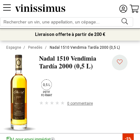
Livraison offerte à partir de 200 €
Espagne
/
Penedès
/
Nadal 1510 Vendimia Tardía 2000 (0,5 L)
Nadal 1510 Vendimia
2000 (0,5 L)
Tardía
0,5 L
PETIT

FORMAT
0 commentaire
-5%
1 pour envoi immédiat
i