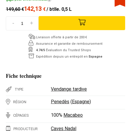
142,13
149,60
€
€
/ btlle. 0,5 L
-
+
Livraison offerte à partir de 200 €
Assurance et garantie de remboursement
4.74/5
Évaluation du Trusted Shops
Expédition depuis un entrepôt en
Espagne
Fiche technique
Vendange tardive
TYPE
Penedès
(
Espagne
)
RÉGION
100%
Macabeo
CÉPAGES
Caves Nadal
PRODUCTEUR