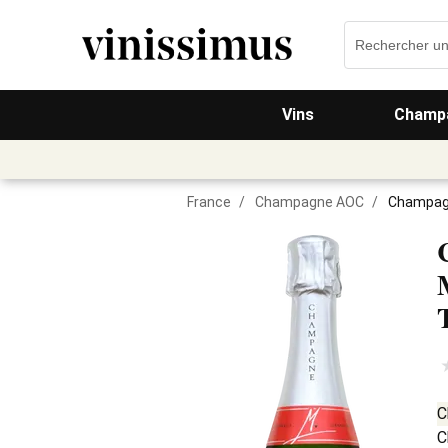
Vins
Champa
France
/
Champagne AOC
/
Champagn
C
C