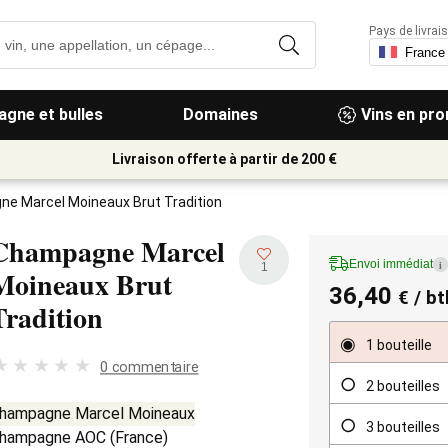
Pays de livrais
gne et bulles
Domaines
Vins en pr
Livraison offerte à partir de 200 €
e Marcel Moineaux Brut Tradition
Champagne Marcel
Envoi immédiat
i
1
Moineaux Brut
36,40
€
/ bt
Tradition
1 bouteille
0 commentaire
2 bouteilles
hampagne Marcel Moineaux
3 bouteilles
hampagne AOC
(
France
)