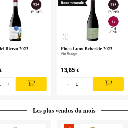
Recommandé
93+
93+
PARKER
PARKER
93
TIM

ATKIN
212
del Bierzo 2023
Finca Luna Beberide 2023
Vin Rouge
13,85
€
€
+
-
+
Les plus vendus du mois