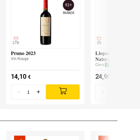
92+
PARKER
278
29
Pruno 2023
Llopart Microcosmos
Nature 2022
Vin Rouge
Cava
BIO
14,10
24,90
€
€
-
+
-
+