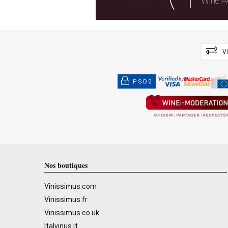
Wine A
V
PSD2
Nos boutiques
Vinissimus.com
Vinissimus.fr
Vinissimus.co.uk
Italvinus.it