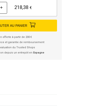
218,38
+
€
UTER AU PANIER
n offerte à partir de 200 €
nce et garantie de remboursement
valuation du Trusted Shops
ion depuis un entrepôt en
Espagne