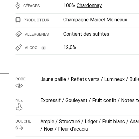
100%
Chardonnay
CÉPAGES
Champagne Marcel Moineaux
PRODUCTEUR
Contient des sulfites
ALLERGÈNES
12,0%
ALCOOL
i
Jaune paille / Reflets verts / Lumineux / Bull
ROBE
Expressif / Gouleyant / Fruit confit / Notes t
NEZ
Ample / Structuré / Léger / Fruit blanc / Anan
BOUCHE
/ Noix / Fleur d'acacia