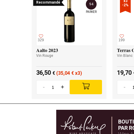
x3

Recommandé
94
-2%
PARKER
329
199
Aalto 2023
Terras 
Vin Rouge
Vin Blanc
36,50
19,70
€
(35,04
€
x3)
-
+
-
BOUT
PAR R