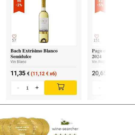
x6

x3

-2%
-5%
57
151
Bach Extrísimo Blanco
Pago de los Capellan
Semidulce
2024
Vin Blanc
Vin Rouge
11,35
20,65
€
(11,12
€
x6)
€
(19,62
€
x
-
+
-
+