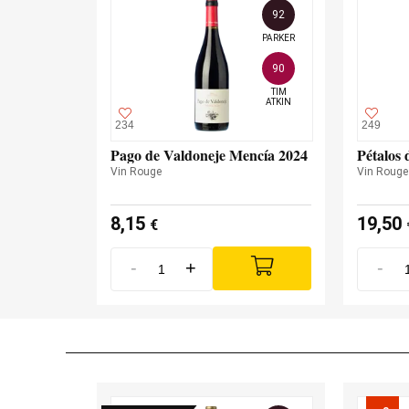
92
PARKER
90
TIM

ATKIN
234
249
Pago de Valdoneje Mencía 2024
Pétalos 
Vin Rouge
Vin Rouge
8,15
19,50
€
-
+
-