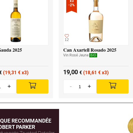
x3

-2%
12
Gauda 2025
Can Axartell Rosado 2025
Vin Rosé Jeune
BIO
19,00
€
(19,31
€
x3)
€
(18,61
€
x3)
+
-
+
IQUE RECOMMANDÉE
OBERT PARKER