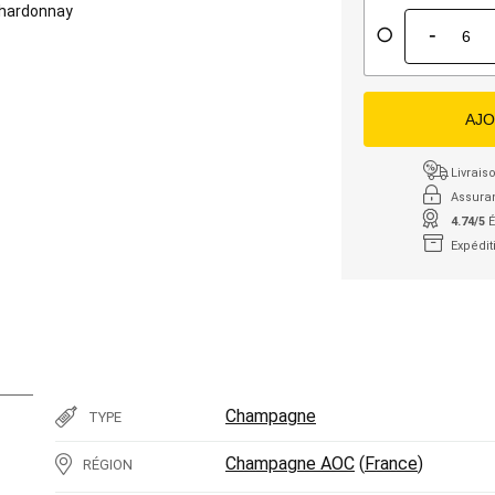
hardonnay
-
AJO
Livraiso
Assura
4.74/5
É
Expédit
Champagne
TYPE
Champagne AOC
(
France
)
RÉGION