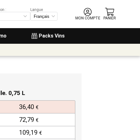
on :
Langue
MON COMPTE
PANIER
omo
Packs Vins
lle. 0,75 L
36,40
€
72,79
€
109,19
€