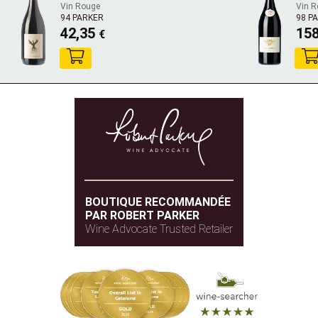
Vin Rouge
Vin R
94 PARKER
98 P
42,35
15
€
BOUTIQUE RECOMMANDÉE
PAR ROBERT PARKER
Wine Advocate Trusted Retailer