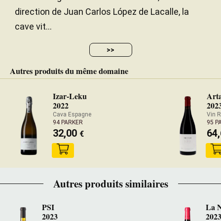
direction de Juan Carlos López de Lacalle, la
cave vit...
>>
Autres produits du même domaine
Izar-Leku
Art
2022
202
Cava Espagne
Vin 
94 PARKER
95 P
32,00
64
€
Autres produits similaires
PSI
La N
2023
202