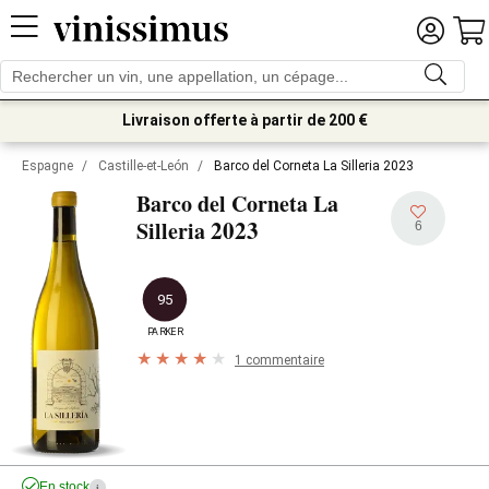
Livraison offerte à partir de 200 €
Espagne
/
Castille-et-León
/
Barco del Corneta La Silleria 2023
Barco del Corneta La
2023
Silleria
6
95
PARKER
1 commentaire
En stock
i