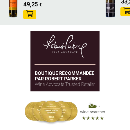
33
49,25
€
BOUTIQUE RECOMMANDÉE
PAR ROBERT PARKER
Wine Advocate Trusted Retailer