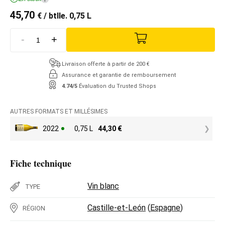
45,70
€
/ btlle. 0,75 L
-
+
Livraison offerte à partir de 200 €
Assurance et garantie de remboursement
4.74/5
Évaluation du Trusted Shops
AUTRES FORMATS ET MILLÉSIMES
2022
0,75 L
44,30
€
Fiche technique
Vin blanc
TYPE
Castille-et-León
(
Espagne
)
RÉGION