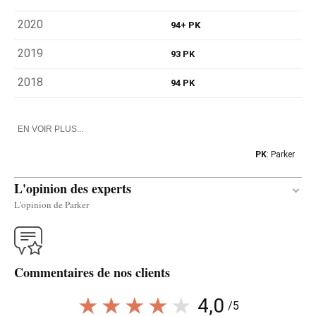
2020
94+ PK
2019
93 PK
2018
94 PK
EN VOIR PLUS...
PK
: Parker
L'opinion des experts
L'opinion de Parker
Traduire
Commentaires de nos clients
The complex and layered 2020 Parajes Del Infierno
La Sillería was produced from four small plots of
4,0
/5