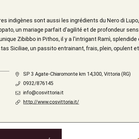
s indigènes sont aussi les ingrédients du Nero di Lupo,
ppato, un mariage parfait d'agilité et de profondeur senso
 unique Zibibbo in Pithos, il y a l'intrigant Ramì, splen
as Siciliae, un passito entrainant, frais, plein, opulent e
SP 3 Agate-Chiaromonte km 14,300, Vittoria (RG)
0932/876145
info@cosvittoria.it
http://www.cosvittoria.it/