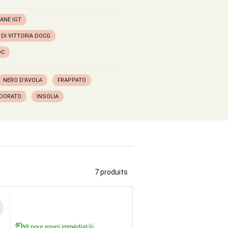
IANE IGT
DI VITTORIA DOCG
OC
NERO D'AVOLA
FRAPPATO
 DORATO
INSOLIA
7 produits
8 pour envoi immédiat
i