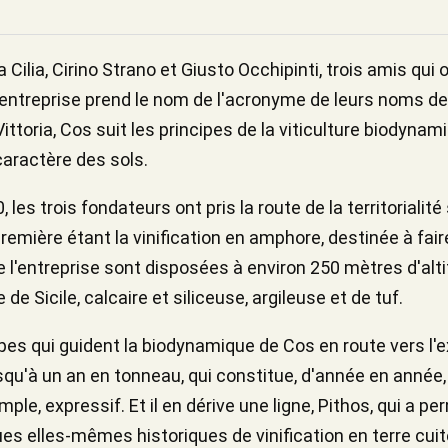
ilia, Cirino Strano et Giusto Occhipinti, trois amis qui 
 l'entreprise prend le nom de l'acronyme de leurs noms de 
ittoria, Cos suit les principes de la viticulture biodyna
caractère des sols.
, les trois fondateurs ont pris la route de la territorial
emière étant la vinification en amphore, destinée à faire 
 l'entreprise sont disposées à environ 250 mètres d'alti
e Sicile, calcaire et siliceuse, argileuse et de tuf.
ipes qui guident la biodynamique de Cos en route vers l'ex
usqu'à un an en tonneau, qui constitue, d'année en année
ple, expressif. Et il en dérive une ligne, Pithos, qui a p
es elles-mêmes historiques de vinification en terre cui