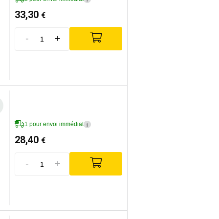
33,30
€
-
+
1 pour envoi immédiat
i
28,40
€
-
+