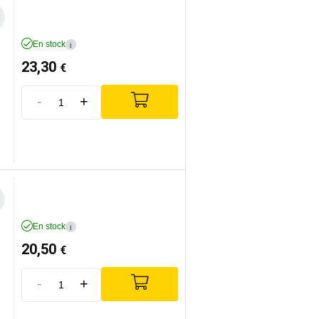
En stock
i
23,30
€
-
+
En stock
i
20,50
€
-
+