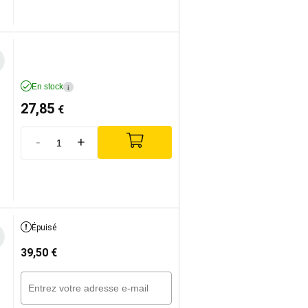
En stock
i
27,85
€
-
+
Épuisé
39,50
€