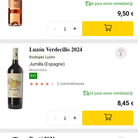
4 pour envoi immédiat
i
9,50
€
-
+
Luzón Verdecillo 2024
8
Bodegas Luzón
Jumilla (Espagne)
Mourvèdre
BIO
2 commentaires
24 pour envoi immédiat
i
8,45
€
-
+