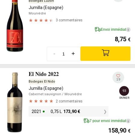
Bodegas Luzón
Jumilla (Espagne)
Mourvèdre
3 commentaires
Envoi immédiat
i
8,75
€
-
+
El Nido 2022
19
Bodegas El Nido
Jumilla (Espagne)
93
Cabernet sauvignon
/ Mourvèdre
PARKER
2 commentaires
2021
0,75 L
173,90
€
7 pour envoi immédiat
i
158,90
€