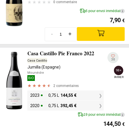
0 commentaire
6 pour envoi immédiat
i
7,90
€
-
+
Casa Castillo Pie Franco 2022
38
Casa Castillo
Jumilla (Espagne)
98+
Mourvèdre
PARKER
BIO
2 commentaires
2023
0,75 L
144,55
€
2020
0,75 L
392,45
€
19 pour envoi immédiat
i
144,50
€