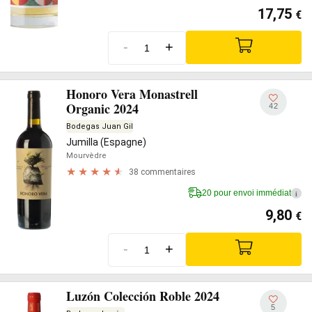
17,75
€
-
+
Honoro Vera Monastrell
Organic 2024
42
Bodegas Juan Gil
Jumilla (Espagne)
Mourvèdre
38 commentaires
20 pour envoi immédiat
i
9,80
€
-
+
Luzón Colección Roble 2024
5