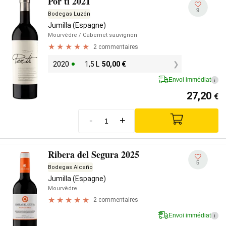
Por tí 2021
9
Bodegas Luzón
Jumilla (Espagne)
Mourvèdre
/ Cabernet sauvignon
2 commentaires
2020
1,5 L
50,00
€
Envoi immédiat
i
27,20
€
-
+
Ribera del Segura 2025
5
Bodegas Alceño
Jumilla (Espagne)
Mourvèdre
2 commentaires
Envoi immédiat
i