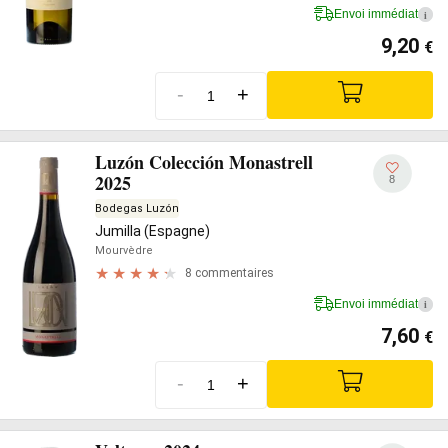
Envoi immédiat
i
9,20
€
-
+
Luzón Colección Monastrell
2025
8
Bodegas Luzón
Jumilla (Espagne)
Mourvèdre
8 commentaires
Envoi immédiat
i
7,60
€
-
+