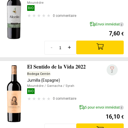
Mourvèdre
BIO
0 commentaire
Envoi immédiat
i
7,60
€
-
+
El Sentido de la Vida 2022
2
Bodega Cerrón
Jumilla (Espagne)
Mourvèdre
/ Garnacha
/ Syrah
BIO
0 commentaire
5 pour envoi immédiat
i
16,10
€