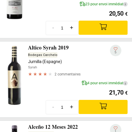
23 pour envoi immédiat
i
20,50
€
-
+
Altico Syrah 2019
5
Bodegas Carchelo
Jumilla (Espagne)
Syrah
2 commentaires
4 pour envoi immédiat
i
21,70
€
-
+
Alceño 12 Meses 2022
1