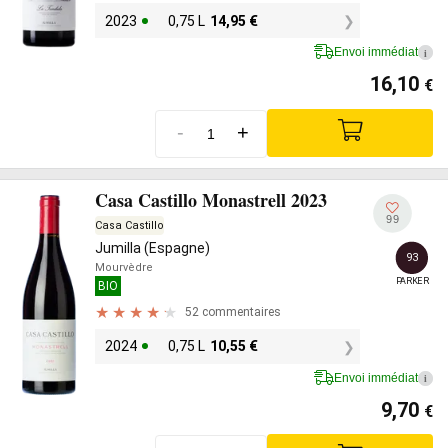
2023
0,75 L
14,95
€
Envoi immédiat
i
16,10
€
-
+
Casa Castillo Monastrell 2023
99
Casa Castillo
Jumilla (Espagne)
93
Mourvèdre
PARKER
BIO
52 commentaires
2024
0,75 L
10,55
€
Envoi immédiat
i
9,70
€