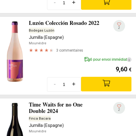
-
+
Luzón Colección Rosado 2022
2
Bodegas Luzón
Jumilla (Espagne)
Mourvèdre
3 commentaires
6 pour envoi immédiat
i
9,60
€
-
+
Time Waits for no One
Double 2024
2
Finca Bacara
Jumilla (Espagne)
Mourvèdre