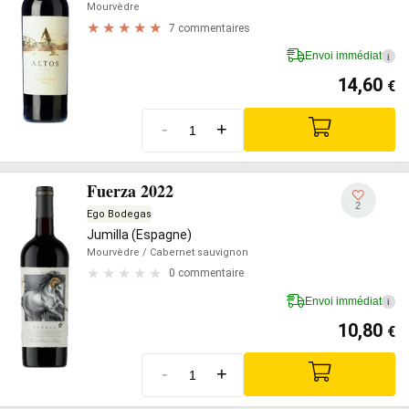
Mourvèdre
7 commentaires
Envoi immédiat
i
14,60
€
-
+
Fuerza 2022
2
Ego Bodegas
Jumilla (Espagne)
Mourvèdre
/ Cabernet sauvignon
0 commentaire
Envoi immédiat
i
10,80
€
-
+