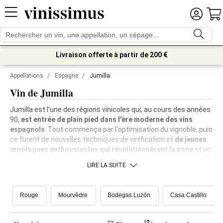
Livraison offerte à partir de 200 €
Appellations
/
Espagne
/
Jumilla
Vin de Jumilla
Jumilla est l'une des régions vinicoles qui, au cours des années
90,
est entrée de plain pied dans l'ère moderne des vins
espagnols
. Tout commença par l'optimisation du vignoble, puis
ce furent de nouvelles techniques de vinification et
de jeunes
œnologues enthousiastes qui révolutionnèrent la zone
et en
tirèrent tout ce qu'elle avait de meilleur. Actuellement, ces vins
LIRE LA SUITE
sont parmi les plus exportés du pays et leur qualité est
mondialement reconnue.
Rouge
Mourvèdre
Bodegas Luzón
Casa Castillo