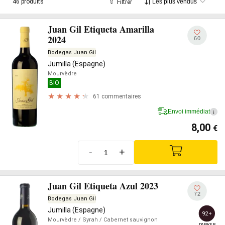
46 produits
Filtrer
Juan Gil Etiqueta Amarilla
2024
60
Bodegas Juan Gil
Jumilla (Espagne)
Mourvèdre
BIO
61 commentaires
Envoi immédiat
i
8,00
€
-
+
Juan Gil Etiqueta Azul 2023
72
Bodegas Juan Gil
Jumilla (Espagne)
92+
Mourvèdre
/ Syrah
/ Cabernet sauvignon
PARKER