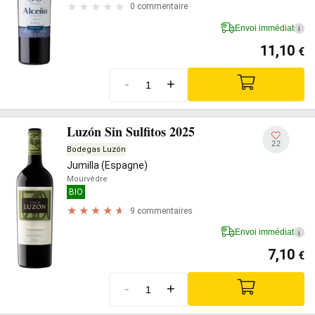
0 commentaire
Envoi immédiat
i
11,10
€
-
+
Luzón Sin Sulfitos 2025
22
Bodegas Luzón
Jumilla (Espagne)
Mourvèdre
BIO
9 commentaires
Envoi immédiat
i
7,10
€
-
+