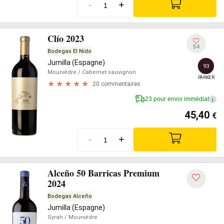
-
+
Clío 2023
54
Bodegas El Nido
Jumilla (Espagne)
93
Mourvèdre
/ Cabernet sauvignon
PARKER
20 commentaires
23 pour envoi immédiat
i
45,40
€
-
+
Alceño 50 Barricas Premium
2024
Bodegas Alceño
Jumilla (Espagne)
Syrah
/ Mourvèdre