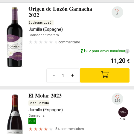
Origen de Luzón Garnacha
2022
3
Bodegas Luzón
Jumilla (Espagne)
Garnacha tintorera
0 commentaire
12 pour envoi immédiat
i
11,20
€
-
+
El Molar 2023
126
Casa Castillo
Jumilla (Espagne)
93+
Garnacha
PARKER
BIO
54 commentaires