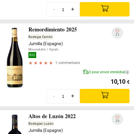
-
+
Remordimiento 2025
21
Bodega Cerrón
Jumilla (Espagne)
Mourvèdre
/ Syrah
BIO
1 commentaire
3 pour envoi immédiat
i
10,10
€
-
+
Altos de Luzón 2022
26
Bodegas Luzón
Jumilla (Espagne)