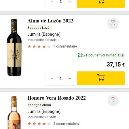
-
+
Alma de Luzón 2022
17
Bodegas Luzón
Jumilla (Espagne)
Mourvèdre
/ Syrah
1 commentaire
21 pour envoi immédiat
i
37,15
€
-
+
Honoro Vera Rosado 2022
7
Bodegas Ateca
Jumilla (Espagne)
Mourvèdre
/ Syrah
3 commentaires