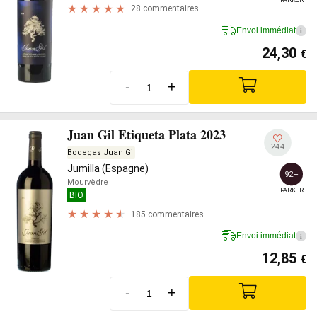
28 commentaires
Envoi immédiat
i
24,30
€
-
+
Juan Gil Etiqueta Plata 2023
244
Bodegas Juan Gil
Jumilla (Espagne)
92+
Mourvèdre
PARKER
BIO
185 commentaires
Envoi immédiat
i
12,85
€
-
+