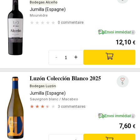
Bodegas Alceño
Jumilla (Espagne)
Mourvèdre
0 commentaire
Envoi immédiat
i
12,10
€
-
+
Luzón Colección Blanco 2025
5
Bodegas Luzón
Jumilla (Espagne)
Sauvignon blanc
/ Macabeo
3 commentaires
Envoi immédiat
i
7,60
€