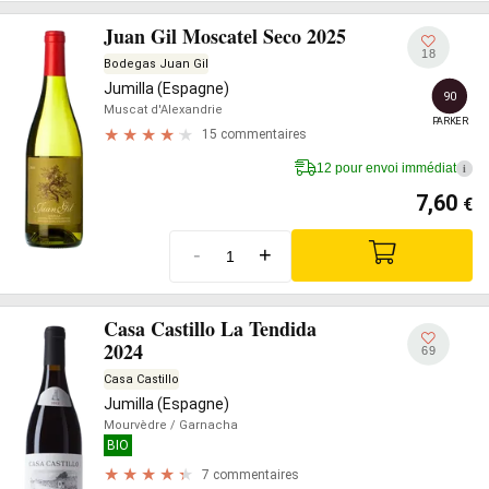
Juan Gil Moscatel Seco 2025
18
Bodegas Juan Gil
Jumilla (Espagne)
90
Muscat d'Alexandrie
PARKER
15 commentaires
12 pour envoi immédiat
i
7,60
€
-
+
Casa Castillo La Tendida
2024
69
Casa Castillo
Jumilla (Espagne)
Mourvèdre
/ Garnacha
BIO
7 commentaires