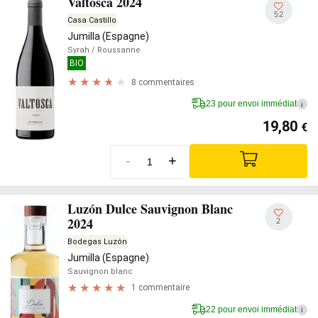
Valtosca 2024
52
Casa Castillo
Jumilla (Espagne)
Syrah
/ Roussanne
BIO
8 commentaires
23 pour envoi immédiat
i
19,80
€
-
+
Luzón Dulce Sauvignon Blanc
2024
2
Bodegas Luzón
Jumilla (Espagne)
Sauvignon blanc
1 commentaire
22 pour envoi immédiat
i