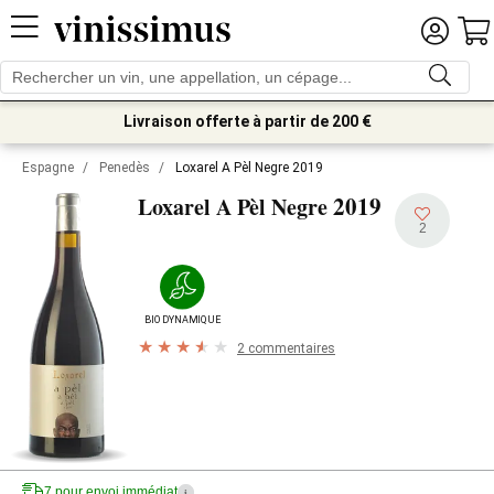
Livraison offerte à partir de 200 €
Espagne
/
Penedès
/
Loxarel A Pèl Negre 2019
2019
Loxarel A Pèl Negre
2
BIODYNAMIQUE
2 commentaires
7 pour envoi immédiat
i