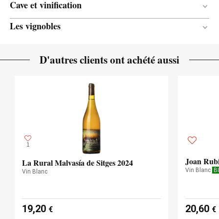
Cave et vinification
Les vignobles
Bois / Argile
MATÉRIAU DE
VINIFICATION
Can Mayol
3 mois
DURÉE DE L'ÉLEVAGE
D'autres clients ont achété aussi
Chêne français
TYPE DE BOIS
1
Joan Rubi
La Rural Malvasía de Sitges 2024
Vin Blanc
B
Vin Blanc
19,20
20,60
€
€