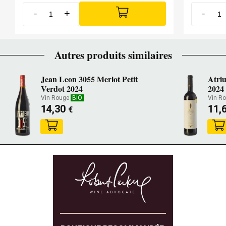
-
+
-
Autres produits similaires
Jean Leon 3055 Merlot Petit
Atri
Verdot 2024
2024
Vin Rouge
BIO
Vin R
14,30
11,
€