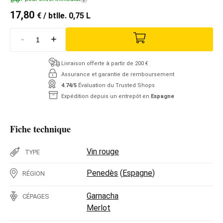
17,80
€
/ btlle. 0,75 L
-
+
Livraison offerte à partir de 200 €
Assurance et garantie de remboursement
4.74/5
Évaluation du Trusted Shops
Expédition depuis un entrepôt en
Espagne
Fiche technique
Vin rouge
TYPE
Penedès
(
Espagne
)
RÉGION
Garnacha
CÉPAGES
Merlot