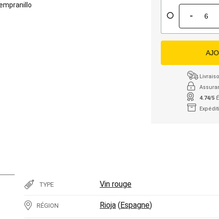
empranillo
-
AJO
Livraiso
Assura
4.74/5
É
Expédit
Vin rouge
TYPE
Rioja
(
Espagne
)
RÉGION