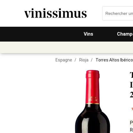
Vins
Champa
Espagne
/
Rioja
/
Torres Altos Ibéric
P
R