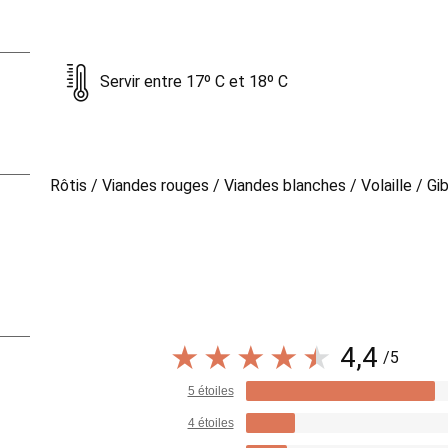
Servir entre 17º C et 18º C
Rôtis / Viandes rouges / Viandes blanches / Volaille / Gib
4,4
/5
5 étoiles
4 étoiles