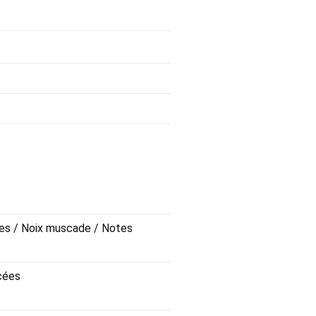
cées / Noix muscade / Notes
cées