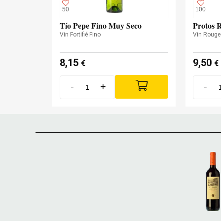
50
100
Tío Pepe Fino Muy Seco
Protos 
Vin Fortifié Fino
Vin Rouge
8,15
9,50
€
€
-
+
-