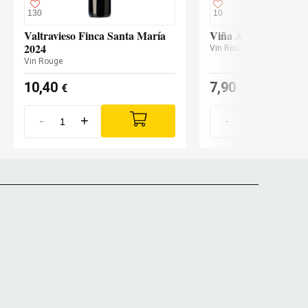
130
10
Valtravieso Finca Santa María
Viña Arnáiz Rioja C
2024
Vin Rouge
Vin Rouge
10,40
7,90
€
€
-
+
-
+