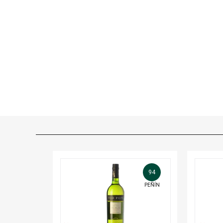
94
PEÑÍN