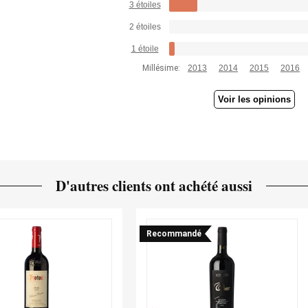
3 étoiles
2 étoiles
1 étoile
Millésime:
2013
2014
2015
2016
Voir les opinions
D'autres clients ont achété aussi
Recommandé