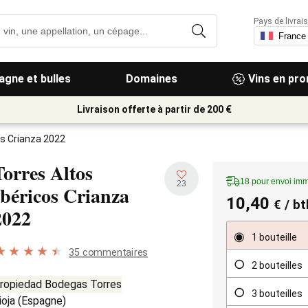
Pays de livrais
gne et bulles
Domaines
Vins en pr
Livraison offerte à partir de 200 €
os Crianza 2022
Torres Altos
18 pour envoi imm
23
Ibéricos Crianza
10,40
€
/ bt
2022
1 bouteille
35 commentaires
2 bouteilles
ropiedad Bodegas Torres
3 bouteilles
ioja
(
Espagne
)