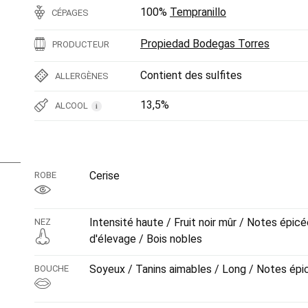
100%
Tempranillo
CÉPAGES
Propiedad Bodegas Torres
PRODUCTEUR
Contient des sulfites
ALLERGÈNES
13,5%
ALCOOL
i
Cerise
ROBE
Intensité haute / Fruit noir mûr / Notes épi
NEZ
d'élevage / Bois nobles
Soyeux / Tanins aimables / Long / Notes épi
BOUCHE