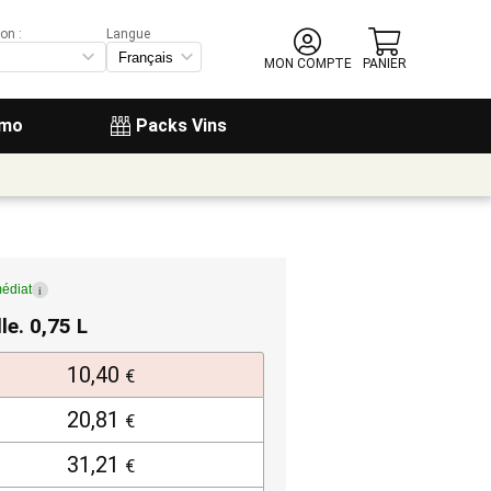
on :
Langue
MON COMPTE
PANIER
omo
Packs Vins
édiat
i
lle. 0,75 L
10,40
€
20,81
€
31,21
€