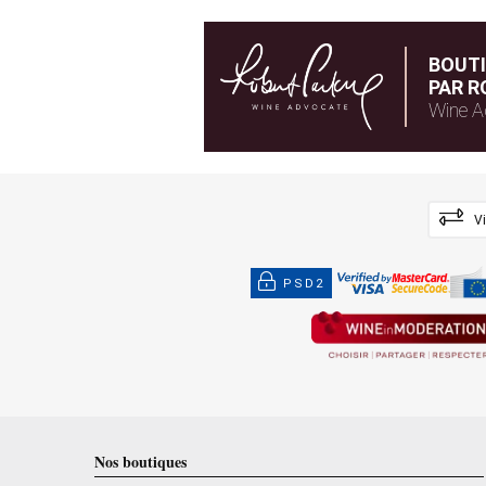
BOUT
PAR R
Wine A
V
PSD2
Nos boutiques