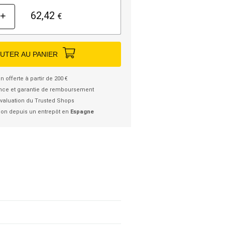
62,42
+
€
UTER AU PANIER
n offerte à partir de 200 €
nce et garantie de remboursement
valuation du Trusted Shops
ion depuis un entrepôt en
Espagne