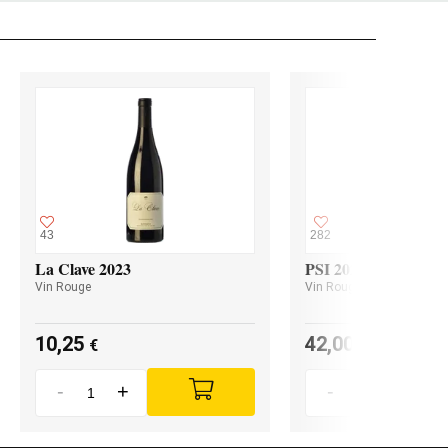
43
282
La Clave 2023
PSI 2023
Vin Rouge
Vin Rouge
10,25
42,00
€
€
-
+
-
+