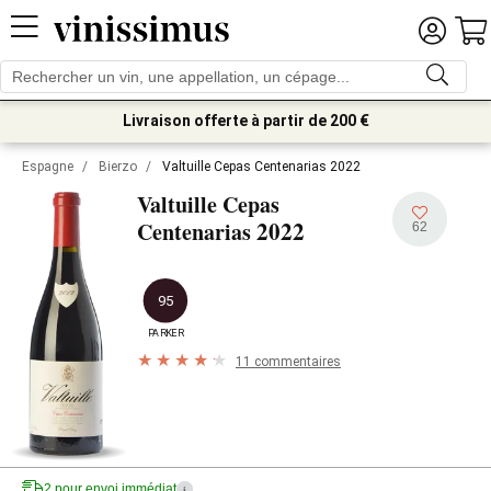
Livraison offerte à partir de 200 €
Espagne
/
Bierzo
/
Valtuille Cepas Centenarias 2022
Valtuille Cepas
2022
Centenarias
62
95
PARKER
11 commentaires
2 pour envoi immédiat
i