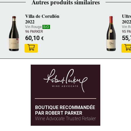
Autres produits similaires
Villa de Corullón
Ultr
2022
202
Vin Rouge
BIO
Vin R
96 PARKER
95 P
60,10
55
€
BOUTIQUE RECOMMANDÉE
PAR ROBERT PARKER
Wine Advocate Trusted Retailer