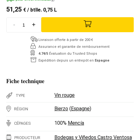
51,25
€
/ btlle. 0,75 L
-
+
Livraison offerte à partir de 200 €
Assurance et garantie de remboursement
4.74/5
Évaluation du Trusted Shops
Expédition depuis un entrepôt en
Espagne
Fiche technique
Vin rouge
TYPE
Bierzo
(
Espagne
)
RÉGION
100%
Mencía
CÉPAGES
Bodegas y Viñedos Castro Ventosa
PRODUCTEUR