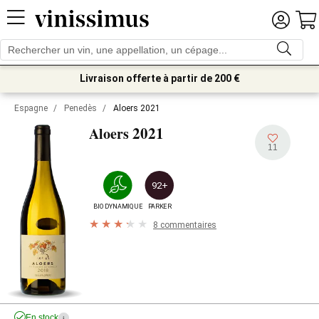
Livraison offerte à partir de 200 €
Espagne
/
Penedès
/
Aloers 2021
2021
Aloers
11
92+
BIODYNAMIQUE
PARKER
8 commentaires
En stock
i