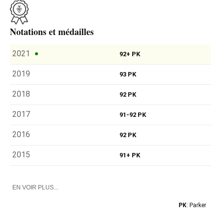
reste la marque d'identité de Recaredo et du Celler
Credo.
Notations et médailles
2021
92+ PK
2019
93 PK
2018
92 PK
2017
91-92 PK
2016
92 PK
2015
91+ PK
EN VOIR PLUS...
PK
: Parker