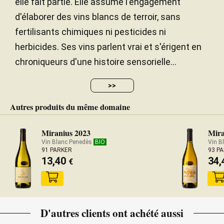
elle fait partie. Elle assume l'engagement
d'élaborer des vins blancs de terroir, sans
fertilisants chimiques ni pesticides ni
herbicides. Ses vins parlent vrai et s'érigent en
chroniqueurs d'une histoire sensorielle...
>>
Autres produits du même domaine
Miranius 2023
Mira
Vin Blanc Penedès
BIO
Vin B
91 PARKER
93 P
13,40
34
€
D'autres clients ont achété aussi