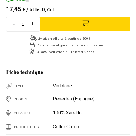
17,45
€
/ btlle. 0,75 L
-
+
Livraison offerte à partir de 200 €
Assurance et garantie de remboursement
4.74/5
Évaluation du Trusted Shops
Fiche technique
Vin blanc
TYPE
Penedès
(
Espagne
)
RÉGION
100%
Xarel·lo
CÉPAGES
Celler Credo
PRODUCTEUR