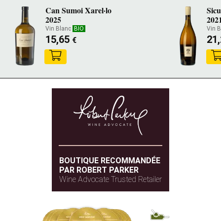
Can Sumoi Xarel·lo
Sic
2025
202
Vin Blanc
BIO
Vin 
15,65
21
€
BOUTIQUE RECOMMANDÉE
PAR ROBERT PARKER
Wine Advocate Trusted Retailer