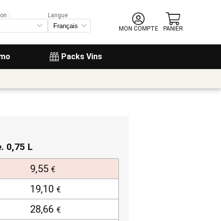
on :
Langue
MON COMPTE
PANIER
omo
Packs Vins
e. 0,75 L
9,55
€
19,10
€
28,66
€