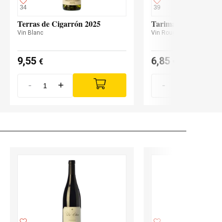
34
39
Terras de Cigarrón 2025
Tarima Monastrell 2
Vin Blanc
Vin Rouge
9,55
6,85
€
€
-
+
-
+