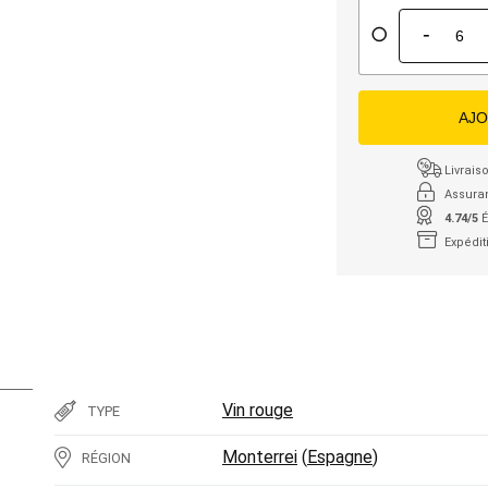
-
AJO
Livraiso
Assura
4.74/5
É
Expédit
Vin rouge
TYPE
Monterrei
(
Espagne
)
RÉGION