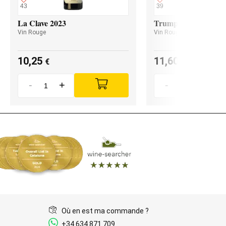
43
39
La Clave 2023
Trumpeter Malbec 2
Vin Rouge
Vin Rouge
10,25
11,60
€
€
-
+
-
+
Où en est ma commande ?
+34 634 871 709