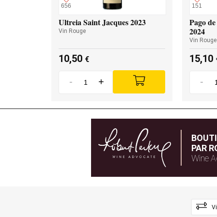
656
151
Ultreia Saint Jacques 2023
Pago de 
2024
Vin Rouge
Vin Rouge
10,50
15,10
€
-
+
-
BOUT
PAR R
Wine A
V