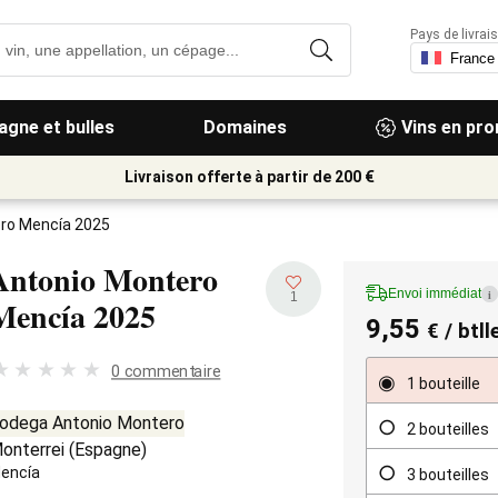
Pays de livrais
gne et bulles
Domaines
Vins en pr
Livraison offerte à partir de 200 €
ro Mencía 2025
Antonio Montero
Envoi immédiat
i
1
Mencía
2025
9,55
€
/ btll
0 commentaire
1 bouteille
odega Antonio Montero
2 bouteilles
onterrei
(
Espagne
)
encía
3 bouteilles