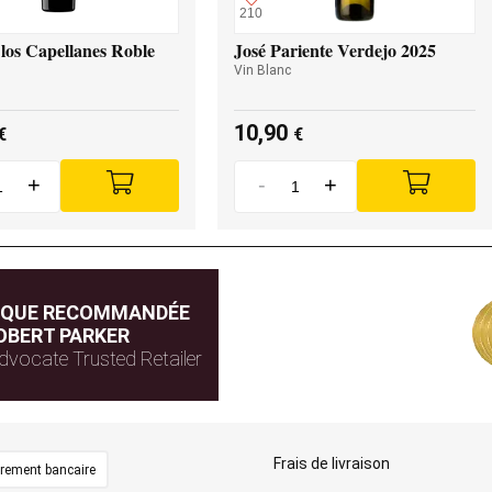
210
los Capellanes Roble
José Pariente Verdejo 2025
Vin Blanc
10,90
€
€
+
-
+
IQUE RECOMMANDÉE
OBERT PARKER
dvocate Trusted Retailer
Frais de livraison
irement bancaire