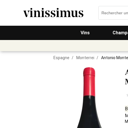
Vins
Champa
Espagne
/
Monterrei
/
Antonio Monte
B
M
M