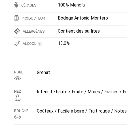
100%
Mencía
CÉPAGES
Bodega Antonio Montero
PRODUCTEUR
Contient des sulfites
ALLERGÈNES
13,0%
ALCOOL
i
Grenat
ROBE
Intensité haute / Fruité / Mûres / Fraises / 
NEZ
Goûteux / Facile à boire / Fruit rouge / Note
BOUCHE