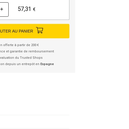
57,31
+
€
UTER AU PANIER
n offerte à partir de 200 €
nce et garantie de remboursement
valuation du Trusted Shops
ion depuis un entrepôt en
Espagne