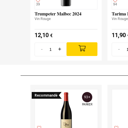
39
94
Trumpeter Malbec 2024
Tarima H
Vin Rouge
Vin Rouge
12,10
11,90
€
-
+
-
Recommandé
93+
PARKER