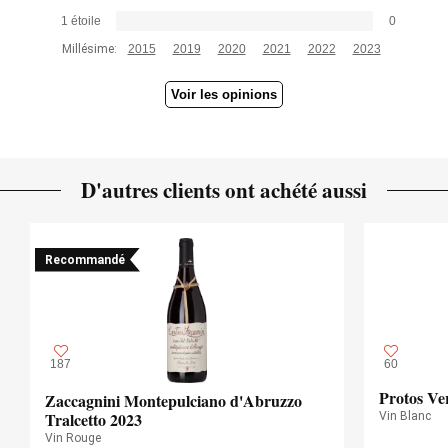
1 étoile
0
Millésime:
2015
2019
2020
2021
2022
2023
Voir les opinions
D'autres clients ont achété aussi
Recommandé
187
60
Protos Ve
Zaccagnini Montepulciano d'Abruzzo
Tralcetto 2023
Vin Blanc
Vin Rouge