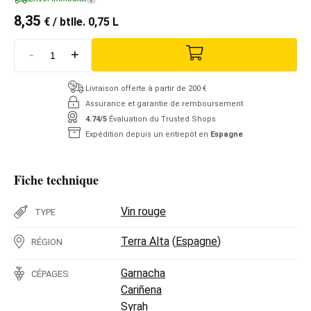
8,35
€
/ btlle. 0,75 L
-
+
Livraison offerte à partir de 200 €
Assurance et garantie de remboursement
4.74/5
Évaluation du Trusted Shops
Expédition depuis un entrepôt en
Espagne
Fiche technique
Vin rouge
TYPE
Terra Alta
(
Espagne
)
RÉGION
Garnacha
CÉPAGES
Cariñena
Syrah