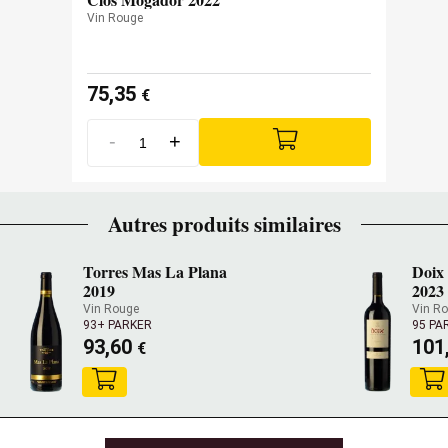
Vin Rouge
75,35
€
-
+
Autres produits similaires
Torres Mas La Plana
Doix
2019
2023
Vin Rouge
Vin R
93+ PARKER
95 PA
93,60
101
€