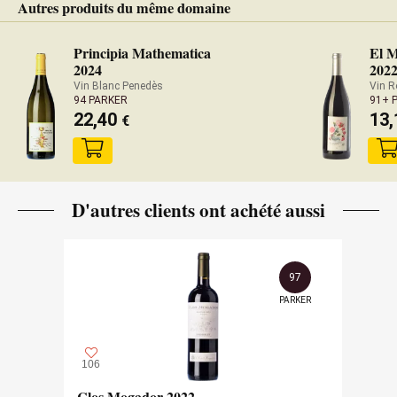
Autres produits du même domaine
Principia Mathematica
El M
2024
202
Vin Blanc Penedès
Vin R
94 PARKER
91+ 
22,40
13
€
D'autres clients ont achété aussi
97
PARKER
106
Clos Mogador 2022