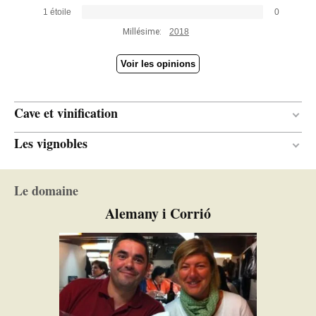
1 étoile
0
Millésime:
2018
Voir les opinions
Cave et vinification
Les vignobles
23 mois
DURÉE DE L'ÉLEVAGE
Neuves
ÂGE DES BARRIQUES
Méditerranéen
CLIMAT
Le domaine
Chêne français
TYPE DE BOIS
Alemany i Corrió
Mis en bouteille sans filtrage ni
CLARIFICATION ET
FILTRAGE
collage