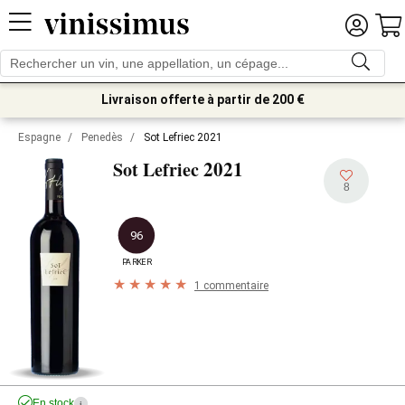
Livraison offerte à partir de 200 €
Espagne
/
Penedès
/
Sot Lefriec 2021
2021
Sot Lefriec
8
96
PARKER
1 commentaire
En stock
i