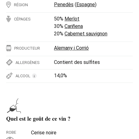
Penedès
(
Espagne
)
RÉGION
50%
Merlot
CÉPAGES
30%
Cariñena
20%
Cabernet sauvignon
Alemany i Corrió
PRODUCTEUR
Contient des sulfites
ALLERGÈNES
14,0%
ALCOOL
i
Quel est le goût de ce vin ?
Cerise noire
ROBE