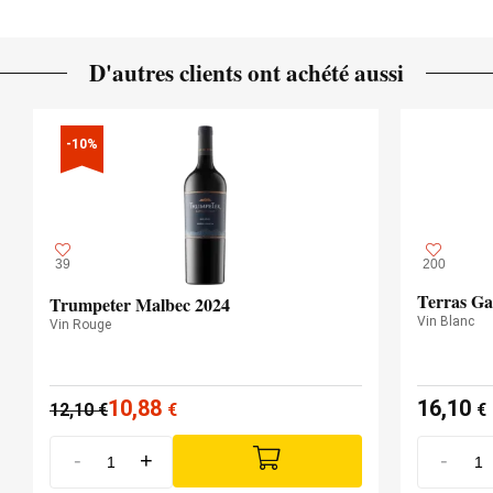
D'autres clients ont achété aussi
-10%
39
200
Terras Ga
Trumpeter Malbec 2024
Vin Blanc
Vin Rouge
10,88
16,10
12,10
€
€
€
-
+
-