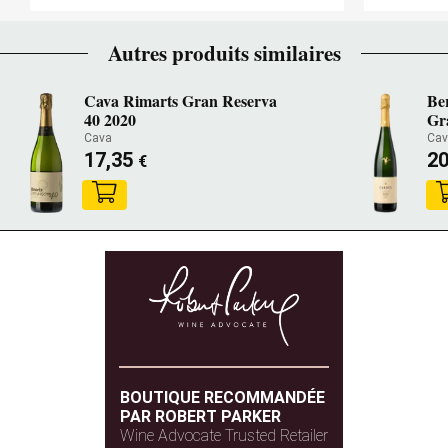
Autres produits similaires
Cava Rimarts Gran Reserva
Be
40 2020
Gr
Cava
Ca
17,35
2
€
BOUTIQUE RECOMMANDÉE
PAR ROBERT PARKER
Wine Advocate Trusted Retailer