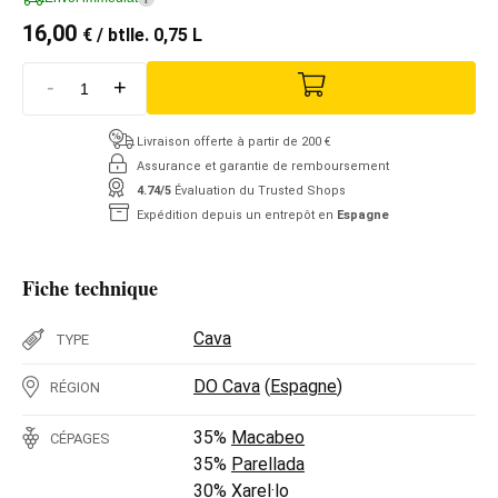
16,00
€
/ btlle. 0,75 L
-
+
Livraison offerte à partir de 200 €
Assurance et garantie de remboursement
4.74/5
Évaluation du Trusted Shops
Expédition depuis un entrepôt en
Espagne
Fiche technique
Cava
TYPE
DO Cava
(
Espagne
)
RÉGION
35%
Macabeo
CÉPAGES
35%
Parellada
30%
Xarel·lo