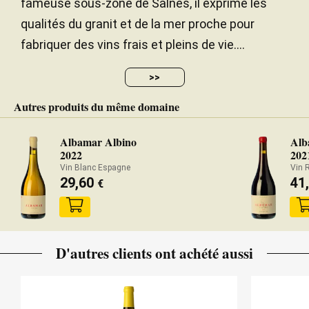
fameuse sous-zone de Salnés, il exprime les
qualités du granit et de la mer proche pour
fabriquer des vins frais et pleins de vie....
>>
Autres produits du même domaine
Albamar Albino
Alb
2022
202
Vin Blanc Espagne
Vin 
29,60
41
€
D'autres clients ont achété aussi