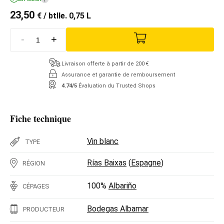
23,50
€
/ btlle. 0,75 L
-
+
Livraison offerte à partir de 200 €
Assurance et garantie de remboursement
4.74/5
Évaluation du Trusted Shops
Fiche technique
Vin blanc
TYPE
Rías Baixas
(
Espagne
)
RÉGION
100%
Albariño
CÉPAGES
Bodegas Albamar
PRODUCTEUR