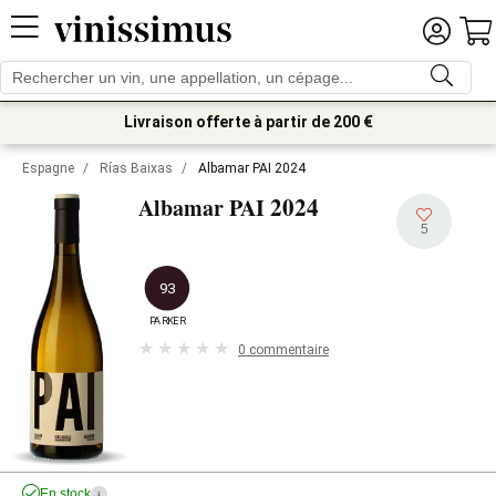
Livraison offerte à partir de 200 €
Espagne
/
Rías Baixas
/
Albamar PAI 2024
2024
Albamar PAI
5
93
PARKER
0 commentaire
En stock
i