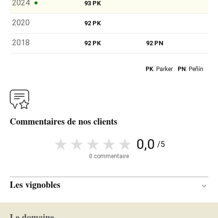
2024
93 PK
2020
92 PK
2018
92 PK
92 PN
PK
: Parker
PN
: Peñín
Commentaires de nos clients
0,0
/5
0 commentaire
Les vignobles
25 ans
ÂGE DE LA VIGNE
Le domaine