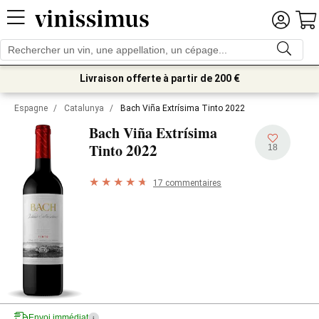
Livraison offerte à partir de 200 €
Espagne
/
Catalunya
/
Bach Viña Extrísima Tinto 2022
Bach Viña Extrísima
2022
Tinto
18
17 commentaires
Envoi immédiat
i