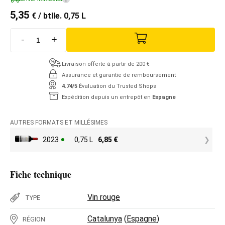
5,35
€
/ btlle. 0,75 L
-
+
Livraison offerte à partir de 200 €
Assurance et garantie de remboursement
4.74/5
Évaluation du Trusted Shops
Expédition depuis un entrepôt en
Espagne
AUTRES FORMATS ET MILLÉSIMES
2023
0,75 L
6,85
€
Fiche technique
Vin rouge
TYPE
Catalunya
(
Espagne
)
RÉGION