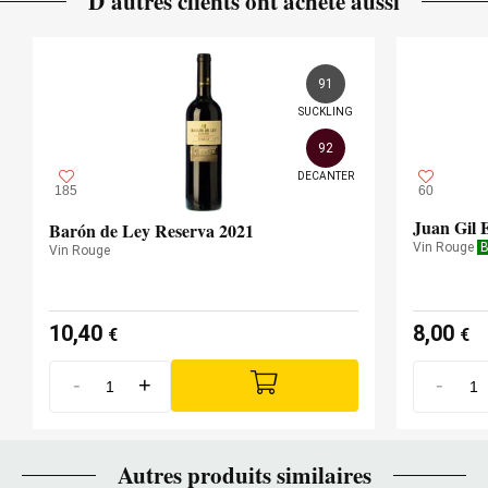
D'autres clients ont achété aussi
91
SUCKLING
92
DECANTER
185
60
Juan Gil 
Barón de Ley Reserva 2021
Vin Rouge
B
Vin Rouge
10,40
8,00
€
€
-
+
-
Autres produits similaires