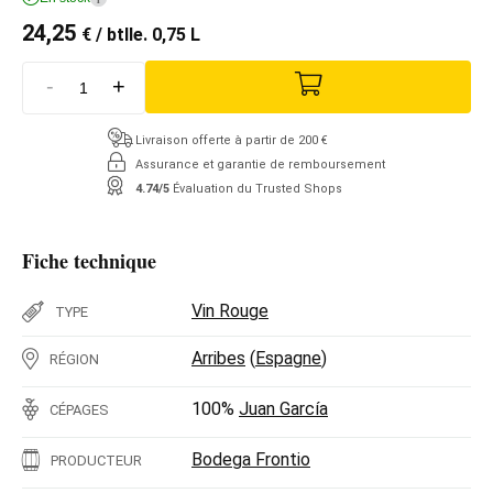
24,25
€
/ btlle. 0,75 L
-
+
Livraison offerte à partir de 200 €
Assurance et garantie de remboursement
4.74/5
Évaluation du Trusted Shops
Fiche technique
Vin Rouge
TYPE
Arribes
(
Espagne
)
RÉGION
100%
Juan García
CÉPAGES
Bodega Frontio
PRODUCTEUR