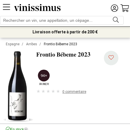
Livraison offerte à partir de 200 €
Espagne
/
Arribes
/
Frontio Bébeme 2023
2023
Frontio Bébeme
94+
PARKER
0 commentaire
En stock
i