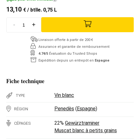
13,10
€
/ btlle. 0,75 L
-
+
Livraison offerte à partir de 200 €
Assurance et garantie de remboursement
4.74/5
Évaluation du Trusted Shops
Expédition depuis un entrepôt en
Espagne
Fiche technique
Vin blanc
TYPE
Penedès
(
Espagne
)
RÉGION
22%
Gewürztraminer
CÉPAGES
Muscat blanc à petits grains