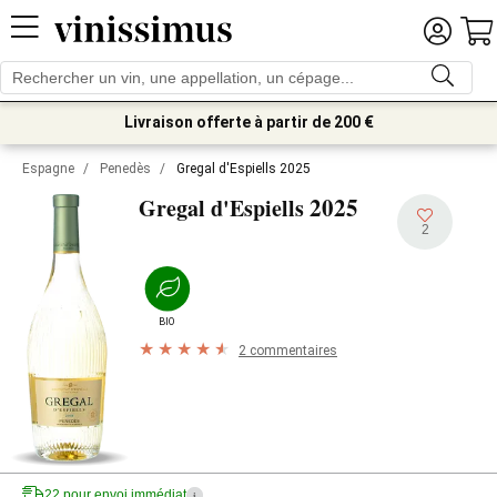
Livraison offerte à partir de 200 €
Espagne
/
Penedès
/
Gregal d'Espiells 2025
2025
Gregal d'Espiells
2
BIO
2 commentaires
22 pour envoi immédiat
i