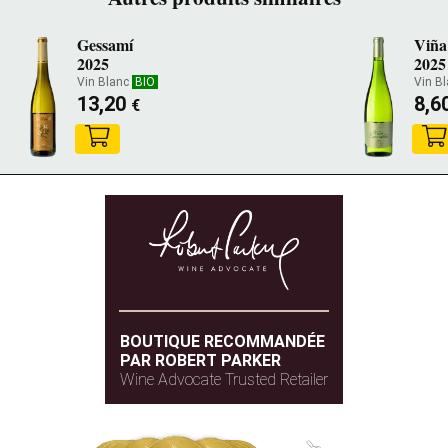
Gessamí
Viña
2025
2025
Vin Blanc
BIO
Vin B
13,20
8,6
€
BOUTIQUE RECOMMANDÉE
PAR ROBERT PARKER
Wine Advocate Trusted Retailer