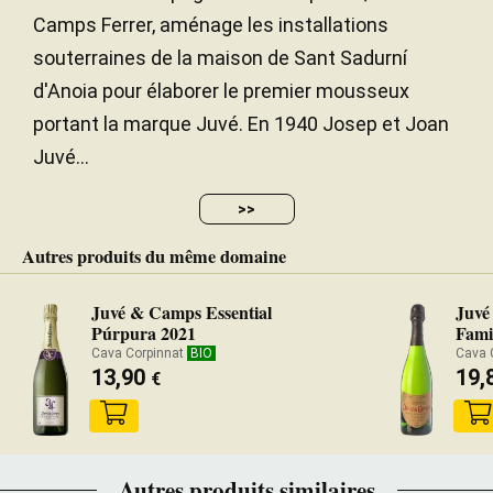
Camps Ferrer, aménage les installations
souterraines de la maison de Sant Sadurní
d'Anoia pour élaborer le premier mousseux
portant la marque Juvé. En 1940 Josep et Joan
Juvé...
>>
Autres produits du même domaine
Juvé & Camps Essential
Juvé
Púrpura 2021
Fami
Cava Corpinnat
BIO
Cava 
13,90
19,
€
Autres produits similaires