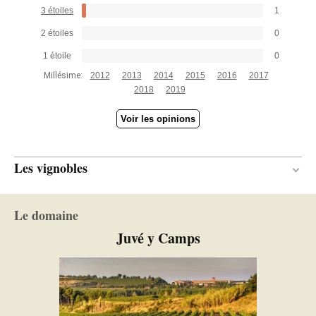
3 étoiles
1
2 étoiles
0
1 étoile
0
Millésime:
2012
2013
2014
2015
2016
2017
2018
2019
Voir les opinions
Les vignobles
Argilo-calcaire
SOL
Le domaine
Méditerranéen
CLIMAT
Juvé y Camps