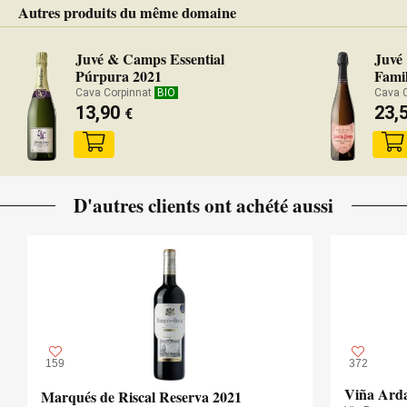
Autres produits du même domaine
Juvé & Camps Essential
Juvé
Púrpura 2021
Famil
Cava Corpinnat
BIO
Cava 
13,90
23,
€
D'autres clients ont achété aussi
159
372
Viña Arda
Marqués de Riscal Reserva 2021