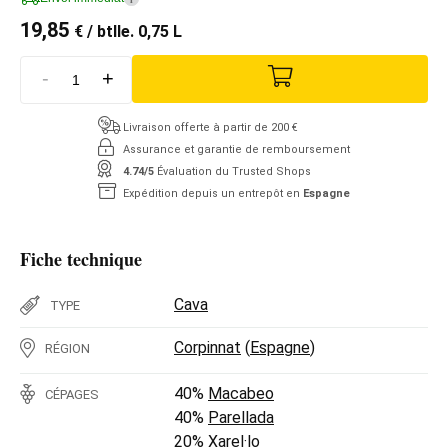
19,85
€
/ btlle. 0,75 L
-
+
Livraison offerte à partir de 200 €
Assurance et garantie de remboursement
4.74/5
Évaluation du Trusted Shops
Expédition depuis un entrepôt en
Espagne
Fiche technique
Cava
TYPE
Corpinnat
(
Espagne
)
RÉGION
40%
Macabeo
CÉPAGES
40%
Parellada
20%
Xarel·lo