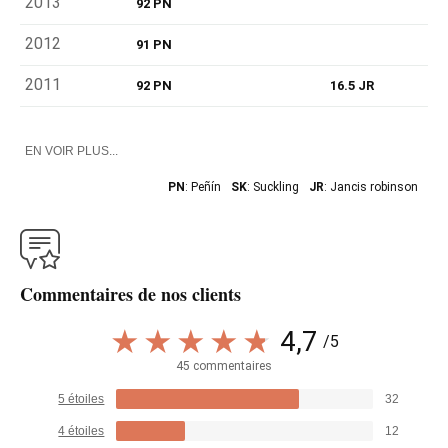
2013
92 PN
2012
91 PN
2011
92 PN
16.5 JR
EN VOIR PLUS...
PN
: Peñín
SK
: Suckling
JR
: Jancis robinson
Commentaires de nos clients
4,7
/5
45 commentaires
5 étoiles
32
4 étoiles
12