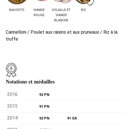
RAGOÛTS
VIANDE
VOLAILLE ET
RIZ
ROUGE
VIANDE
BLANCHE
Cannelloni / Poulet aux raisins et aux pruneaux / Riz à la
truffe
Notations et médailles
2016
92 PN
2015
91 PN
2014
92 PN
91 SK