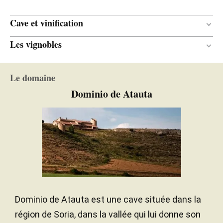
Cave et vinification
Les vignobles
Bois
MATÉRIAU DE
VINIFICATION
Les vignobles de Dominio de Atauta se trouvent dans la
12 mois
DURÉE DE L'ÉLEVAGE
région la plus orientale de l'appellation, dans la province
Le domaine
de Soria, dans un cadre incroyablement austère, presque
Dominio de Atauta
Chêne français
TYPE DE BOIS
oublié, presque abandonné mais qui a encore beaucoup à
dire.
Sables
SOL
1 000,00 mètres
ALTITUDE
Dominio de Atauta est une cave située dans la
région de Soria, dans la vallée qui lui donne son