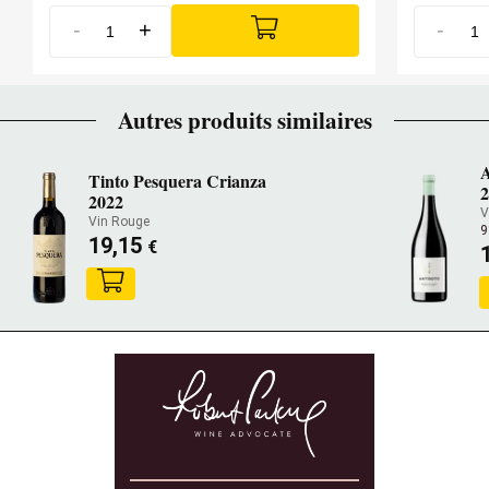
-
+
-
Autres produits similaires
A
Tinto Pesquera Crianza
2022
V
Vin Rouge
9
19,15
€