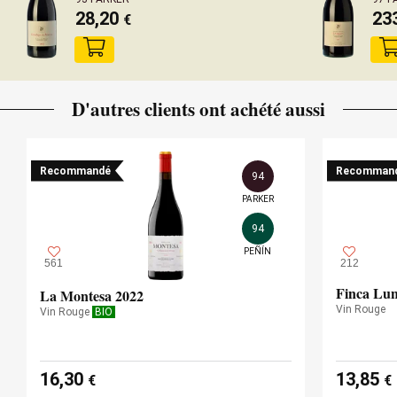
28,20
23
€
D'autres clients ont achété aussi
Recommandé
Recomman
94
PARKER
94
PEÑÍN
561
212
Finca Lun
La Montesa 2022
Vin Rouge
Vin Rouge
BIO
16,30
13,85
€
€