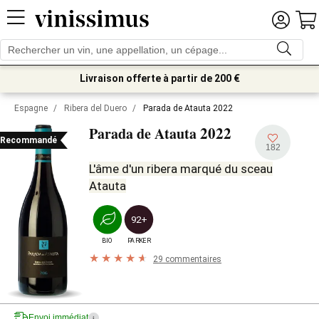
Livraison offerte à partir de 200 €
Espagne
/
Ribera del Duero
/
Parada de Atauta 2022
2022
Parada de Atauta
Recommandé
182
L'âme d'un ribera marqué du sceau
Atauta
92+
BIO
PARKER
29 commentaires
Envoi immédiat
i