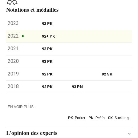
Notations et médailles
2023
93 PK
2022
92+ PK
2021
93 PK
2020
93 PK
2019
92 PK
92 SK
2018
92 PK
93 PN
EN VOIR PLUS...
PK
: Parker
PN
: Peñín
SK
: Suckling
L'opinion des experts