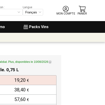
on :
Langue
MON COMPTE
PANIER
omo
Packs Vins
édiat. Plus, disponibles le 10/08/2026
i
lle. 0,75 L
19,20
€
38,40
€
57,60
€