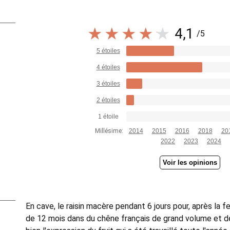
4,1
/5
5 étoiles
4 étoiles
3 étoiles
2 étoiles
1 étoile
Millésime:
2014
2015
2016
2018
20
2022
2023
2024
Voir les opinions
En cave, le raisin macère pendant 6 jours pour, après la 
de 12 mois dans du chêne français de grand volume et de