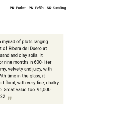
PK
: Parker
PN
: Peñín
SK
: Suckling
myriad of plots ranging
t of Ribera del Duero at
and and clay soils. It
 nine months in 600-liter
my, velvety and juicy, with
h time in the glass, it
floral, with very fine, chalky
e. Great value too. 91,000
22.