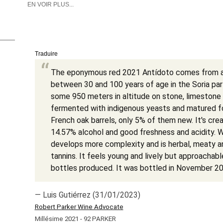
EN VOIR PLUS...
Traduire
The eponymous red 2021 Antídoto comes from a 
between 30 and 100 years of age in the Soria par
some 950 meters in altitude on stone, limestone s
fermented with indigenous yeasts and matured for
French oak barrels, only 5% of them new. It's crea
14.57% alcohol and good freshness and acidity. Wit
develops more complexity and is herbal, meaty and 
tannins. It feels young and lively but approachabl
bottles produced. It was bottled in November 20
— Luis Gutiérrez (31/01/2023)
Robert Parker Wine Advocate
Millésime 2021 - 92 PARKER