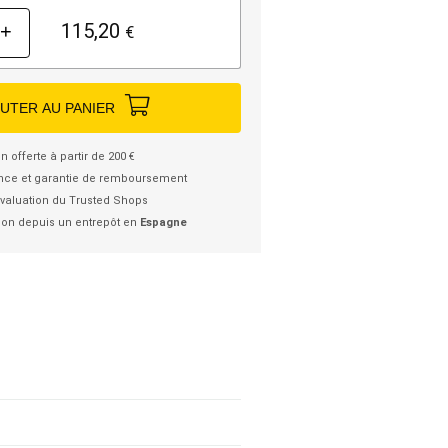
115,20
+
€
UTER AU PANIER
n offerte à partir de 200 €
nce et garantie de remboursement
valuation du Trusted Shops
ion depuis un entrepôt en
Espagne