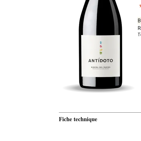
B
R
T
Fiche technique