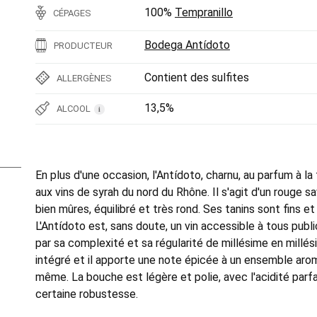
100%
Tempranillo
CÉPAGES
Bodega Antídoto
PRODUCTEUR
Contient des sulfites
ALLERGÈNES
13,5%
ALCOOL
i
En plus d'une occasion, l'Antídoto, charnu, au parfum à la
aux vins de syrah du nord du Rhône. Il s'agit d'un rouge s
bien mûres, équilibré et très rond. Ses tanins sont fins et 
L'Antídoto est, sans doute, un vin accessible à tous publ
par sa complexité et sa régularité de millésime en millé
intégré et il apporte une note épicée à un ensemble aroma
même. La bouche est légère et polie, avec l'acidité parfa
certaine robustesse.