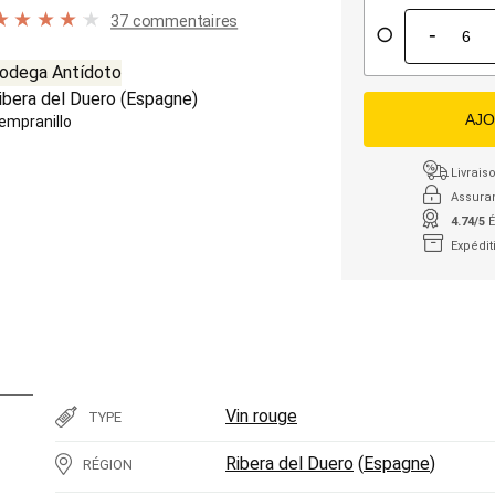
37 commentaires
-
odega Antídoto
ibera del Duero
(
Espagne
)
AJO
empranillo
Livraiso
Assura
4.74/5
É
Expédit
Vin rouge
TYPE
Ribera del Duero
(
Espagne
)
RÉGION