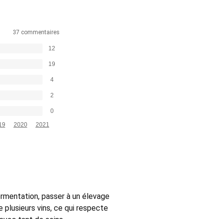
37 commentaires
12
19
4
2
0
19
2020
2021
fermentation, passer à un élevage
 plusieurs vins, ce qui respecte