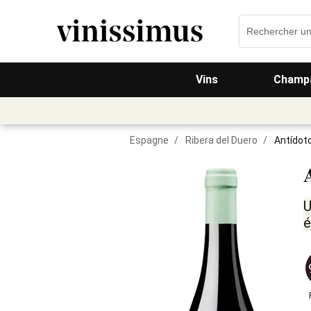
Vins
Champa
Espagne
/
Ribera del Duero
/
Antídot
U
é