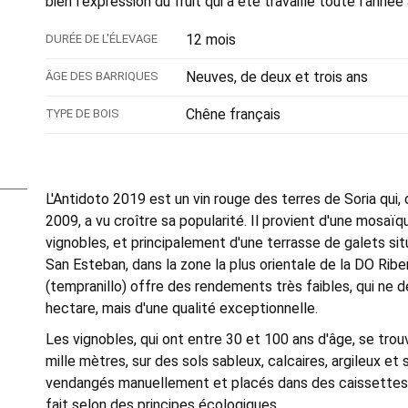
bien l'expression du fruit qui a été travaillé toute l'année
12 mois
DURÉE DE L'ÉLEVAGE
Neuves, de deux et trois ans
ÂGE DES BARRIQUES
Chêne français
TYPE DE BOIS
L'Antidoto 2019 est un vin rouge des terres de Soria qui,
2009, a vu croître sa popularité. Il provient d'une mosaï
vignobles, et principalement d'une terrasse de galets s
San Esteban, dans la zone la plus orientale de la DO Riber
(tempranillo) offre des rendements très faibles, qui ne 
hectare, mais d'une qualité exceptionnelle.
Les vignobles, qui ont entre 30 et 100 ans d'âge, se tro
mille mètres, sur des sols sableux, calcaires, argileux et 
vendangés manuellement et placés dans des caissettes et
fait selon des principes écologiques.