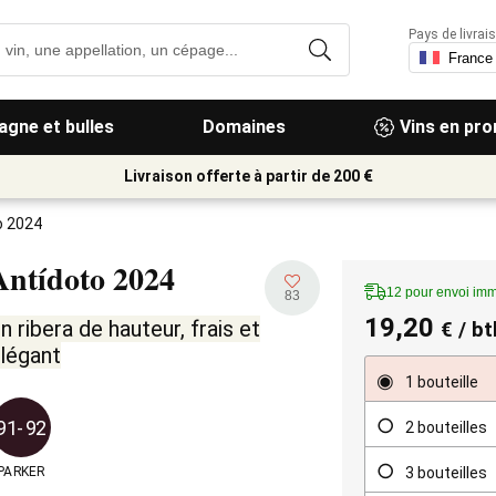
Pays de livrais
gne et bulles
Domaines
Vins en pr
Livraison offerte à partir de 200 €
o 2024
Antídoto
2024
12 pour envoi imm
83
19,20
n ribera de hauteur, frais et
€
/ bt
légant
1 bouteille
91-92
2 bouteilles
3 bouteilles
PARKER