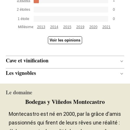
3 étoiles
1
integrated; they only used 20% new barrels. The
2 étoiles
0
wine s harmonious and balanced, going back to the
"vino fino" style with surprisingly polished tannins.
1 étoile
0
This is really impressive. It was a shorter crop, and
Millésime:
2013
2014
2015
2019
2020
2021
they produced some 90,000 bottles. It was
bottled in June 2024.
Voir les opinions
— Luis Gutiérrez (19/06/2025)
Cave et vinification
Robert Parker Wine Advocate
Millésime 2022 - 93 PARKER
Les vignobles
17 mois
DURÉE DE L'ÉLEVAGE
Neuves, de deux et trois ans
ÂGE DES BARRIQUES
Continental
CLIMAT
Le domaine
Chêne français
TYPE DE BOIS
Bodegas y Viñedos Montecastro
Montecastro est né en 2000, par la grâce d'amis
passionnés qui firent de leurs rêves une réalité :