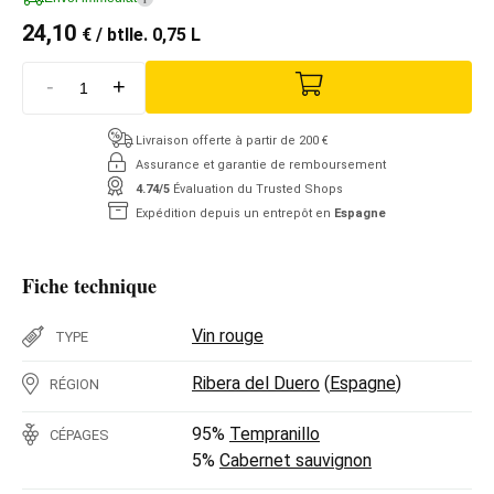
24,10
€
/ btlle. 0,75 L
-
+
Livraison offerte à partir de 200 €
Assurance et garantie de remboursement
4.74/5
Évaluation du Trusted Shops
Expédition depuis un entrepôt en
Espagne
Fiche technique
Vin rouge
TYPE
Ribera del Duero
(
Espagne
)
RÉGION
95%
Tempranillo
CÉPAGES
5%
Cabernet sauvignon