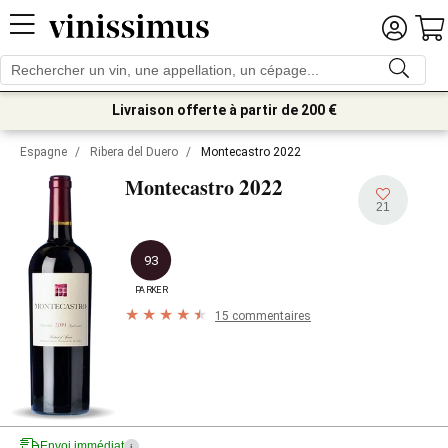
Livraison offerte à partir de 200 €
Espagne
/
Ribera del Duero
/
Montecastro 2022
2022
Montecastro
21
93
PARKER
15 commentaires
Envoi immédiat
i