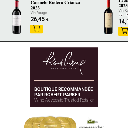
Carmelo Rodero Crianza
2023
2023
Vin R
Vin Rouge
92+ 
26,45
€
14,
BOUTIQUE RECOMMANDÉE
PAR ROBERT PARKER
Wine Advocate Trusted Retailer