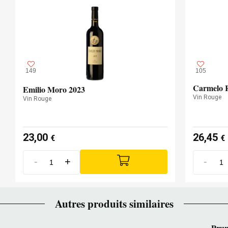
149
105
Carmelo 
Emilio Moro 2023
Vin Rouge
Vin Rouge
23,00
26,45
€
€
-
+
-
Autres produits similaires
Pru