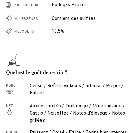
Bodegas Pinord
PRODUCTEUR
Contient des sulfites
ALLERGÈNES
13,5%
ALCOOL
i
Quel est le goût de ce vin ?
Cerise / Reflets violacés / Intense / Propre /
ROBE
Brillant
Arômes fruités / Fruit rouge / Mûre sauvage /
NEZ
Cassis / Noisettes / Notes d'élevage / Notes
grillées
Puissant / Corsé / Fruité / Tanins bien intégrés
BOUCHE