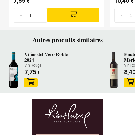
7,55
10,40
€
€
-
+
-
Autres produits similaires
Viñas del Vero Roble
Enat
2024
Merl
Vin Rouge
Vin R
7,75
8,4
€