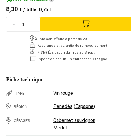
8,30
€
/ btlle. 0,75 L
-
+
Livraison offerte à partir de 200 €
Assurance et garantie de remboursement
4.74/5
Évaluation du Trusted Shops
Expédition depuis un entrepôt en
Espagne
Fiche technique
Vin rouge
TYPE
Penedès
(
Espagne
)
RÉGION
Cabernet sauvignon
CÉPAGES
Merlot