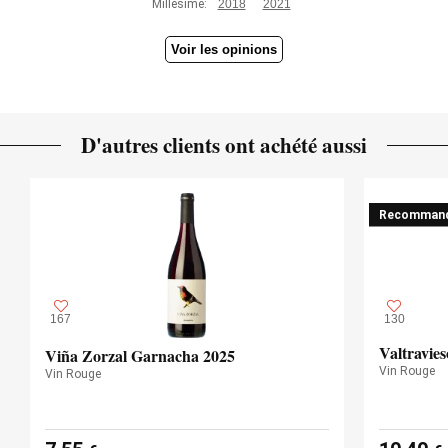
Millésime:
2018
2021
Voir les opinions
D'autres clients ont achété aussi
Recomman
167
130
Valtravie
Viña Zorzal Garnacha 2025
Vin Rouge
Vin Rouge