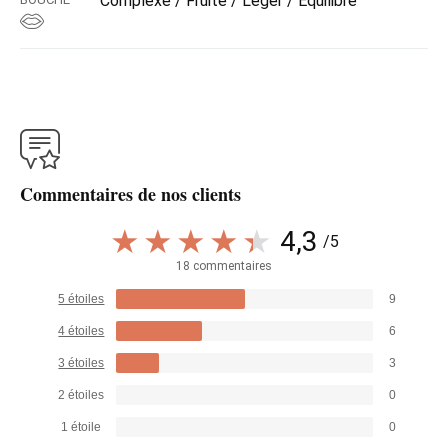
Complexe / Fruité / Léger / Équilibré
Commentaires de nos clients
4,3
/5
18 commentaires
5 étoiles
9
4 étoiles
6
3 étoiles
3
2 étoiles
0
1 étoile
0