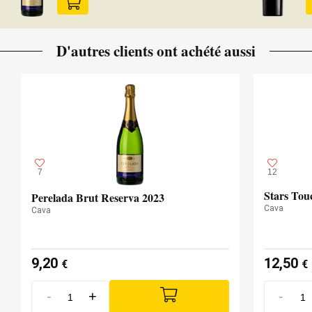
D'autres clients ont achété aussi
7
12
Stars Tou
Perelada Brut Reserva 2023
Cava
Cava
9,20
12,50
€
€
-
+
-