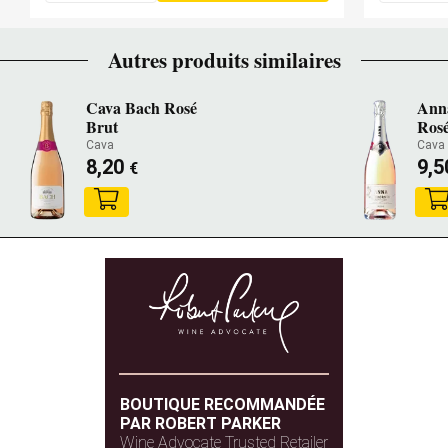
Autres produits similaires
Cava Bach Rosé
Anna
Brut
Ros
Cava
Cava
8,20
9,
€
BOUTIQUE RECOMMANDÉE
PAR ROBERT PARKER
Wine Advocate Trusted Retailer