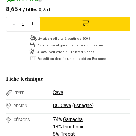
8,65
€
/ btlle. 0,75 L
-
+
Livraison offerte à partir de 200 €
Assurance et garantie de remboursement
4.74/5
Évaluation du Trusted Shops
Expédition depuis un entrepôt en
Espagne
Fiche technique
Cava
TYPE
DO Cava
(
Espagne
)
RÉGION
74%
Garnacha
CÉPAGES
18%
Pinot noir
8%
Trepat