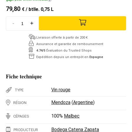
79,80
€
/ btlle. 0,75 L
-
+
Livraison offerte à partir de 200 €
Assurance et garantie de remboursement
4.74/5
Évaluation du Trusted Shops
Expédition depuis un entrepôt en
Espagne
Fiche technique
Vin rouge
TYPE
Mendoza
(
Argentine
)
RÉGION
100%
Malbec
CÉPAGES
Bodega Catena Zapata
PRODUCTEUR