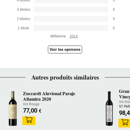
4 étoiles
0
3 étoiles
0
2 étoiles
0
1 étoile
0
Millésime:
2014
Voir les opinions
Autres produits similaires
Gran 
Zuccardi Aluvional Paraje
Vine
Altamira 2020
Vin Ro
Vin Rouge
97 PA
77,00
€
98,