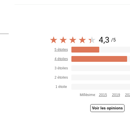
4,3
/5
5 étoiles
4 étoiles
3 étoiles
2 étoiles
1 étoile
Millésime:
2015
2019
20
Voir les opinions