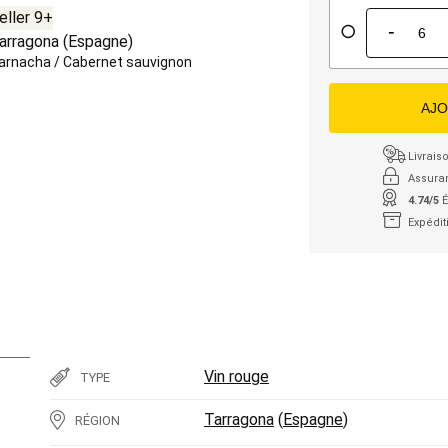
eller 9+
-
arragona
(
Espagne
)
arnacha
/
Cabernet sauvignon
AJO
Livraiso
Assura
4.74/5
É
Expédit
Vin rouge
TYPE
Tarragona
(
Espagne
)
RÉGION