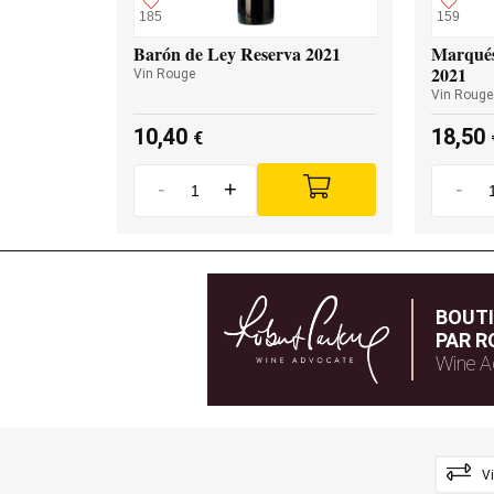
185
159
Barón de Ley Reserva 2021
Marqués
2021
Vin Rouge
Vin Rouge
10,40
18,50
€
-
+
-
BOUT
PAR R
Wine A
V