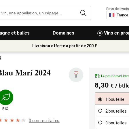
Pays de livrais
gne et bulles
Domaines
Vins en pr
Livraison offerte à partir de 200 €
4
Blau Marí
2024
14 pour envoi imm
5
8,30
€
/ btll
1 bouteille
BIO
2 bouteilles
3 commentaires
3 bouteilles