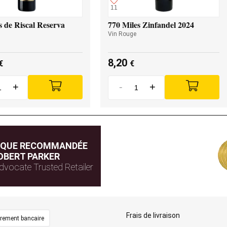
11
 de Riscal Reserva
770 Miles Zinfandel 2024
Vin Rouge
8,20
€
€
+
-
+
IQUE RECOMMANDÉE
OBERT PARKER
dvocate Trusted Retailer
Frais de livraison
irement bancaire