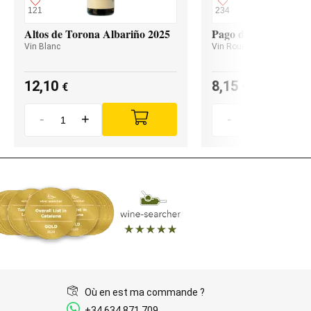
121
234
Altos de Torona Albariño 2025
Pago de Valdoneje M
Vin Blanc
Vin Rouge
12,10
8,15
€
€
-
+
-
+
Où en est ma commande ?
+34 634 871 709