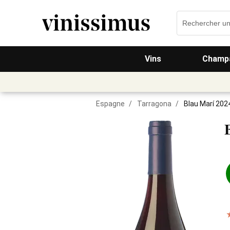
Vins
Champa
Espagne
/
Tarragona
/
Blau Marí 202