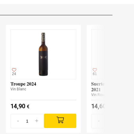
24
61
Troupe 2024
Suertes del Marqués
2021
Vin Blanc
Vin Rouge
14,90
14,60
€
€
-
+
-
+