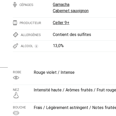
Garnacha
CÉPAGES
Cabernet sauvignon
Celler 9+
PRODUCTEUR
Contient des sulfites
ALLERGÈNES
13,0%
ALCOOL
i
Rouge violet / Intense
ROBE
Intensité haute / Arômes fruités / Fruit roug
NEZ
Frais / Légèrement astringent / Notes fruitée
BOUCHE