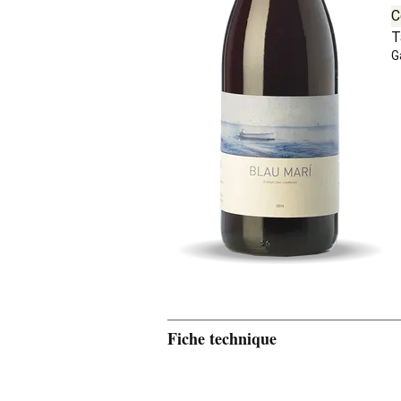
C
T
G
Fiche technique