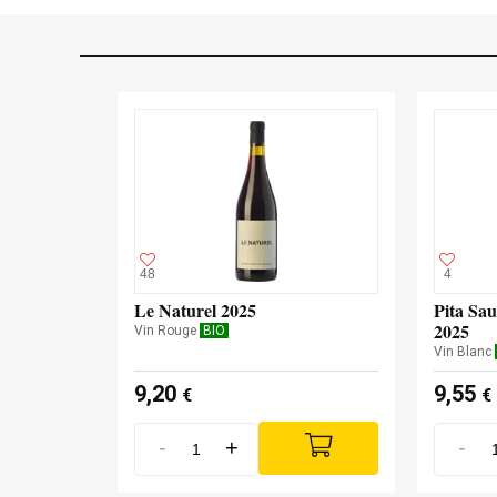
48
4
Le Naturel 2025
Pita Sa
2025
Vin Rouge
BIO
Vin Blanc
9,20
9,55
€
€
-
+
-