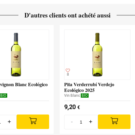
D'autres clients ont achété aussi
8
uvignon Blanc Ecológico
Pita Verderrubí Verdejo
Ecológico 2025
BIO
Vin Blanc
BIO
9,20
€
+
-
+