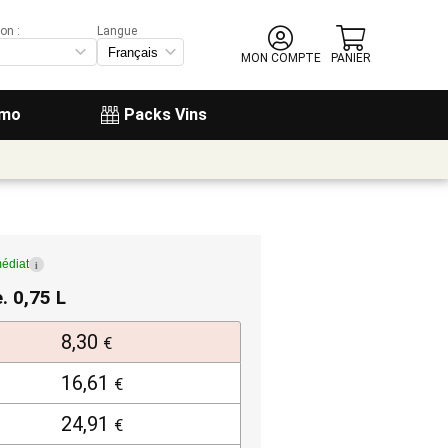
on :
Langue
MON COMPTE
PANIER
omo
Packs Vins
édiat
i
e. 0,75 L
8,30
€
16,61
€
24,91
€