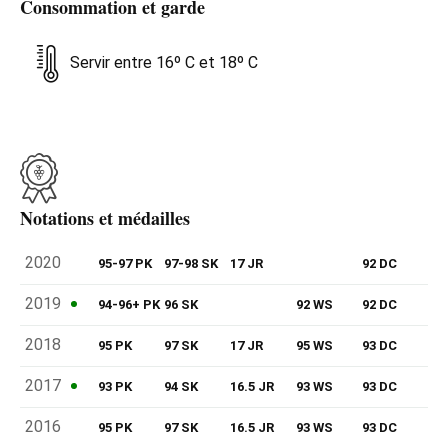
Consommation et garde
Servir entre 16º C et 18º C
Notations et médailles
2020
95-97 PK
97-98 SK
17 JR
92 DC
2019
94-96+ PK
96 SK
92 WS
92 DC
2018
95 PK
97 SK
17 JR
95 WS
93 DC
2017
93 PK
94 SK
16.5 JR
93 WS
93 DC
2016
95 PK
97 SK
16.5 JR
93 WS
93 DC