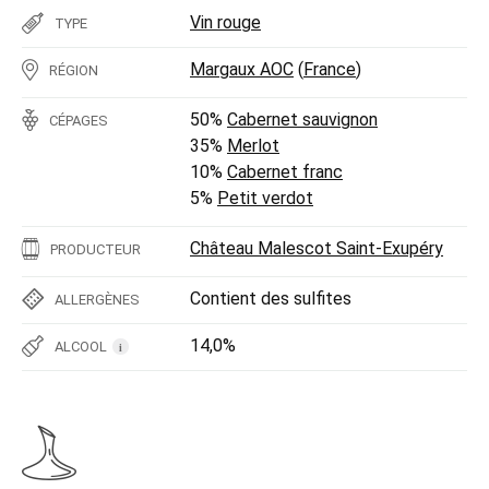
Vin rouge
TYPE
Margaux AOC
(
France
)
RÉGION
50%
Cabernet sauvignon
CÉPAGES
35%
Merlot
10%
Cabernet franc
5%
Petit verdot
Château Malescot Saint-Exupéry
PRODUCTEUR
Contient des sulfites
ALLERGÈNES
14,0%
ALCOOL
i