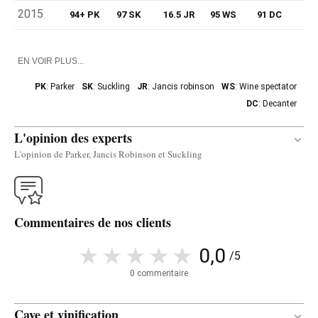
2015
94+ PK
97 SK
16.5 JR
95 WS
91 DC
EN VOIR PLUS...
PK
: Parker
SK
: Suckling
JR
: Jancis robinson
WS
: Wine spectator
DC
: Decanter
L'opinion des experts
L'opinion de Parker, Jancis Robinson et Suckling
Traduire
Commentaires de nos clients
Medium to deep garnet-purple colored, the 2016
Malescot St. Exupery sings of cassis, fragrant
0,0
/5
earth, tobacco and lilacs with a compelling waft of
0 commentaire
mocha. Medium to full-bodied and strutting loads
of expressive fruit layers at this youthful stage, it's
Cave et vinification