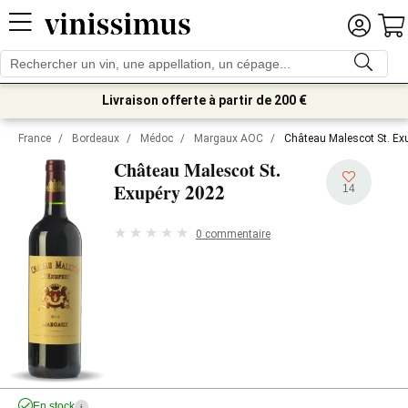
Livraison offerte à partir de 200 €
France
/
Bordeaux
/
Médoc
/
Margaux AOC
/
Château Malescot St. Ex
Château Malescot St.
2022
Exupéry
14
0 commentaire
En stock
i