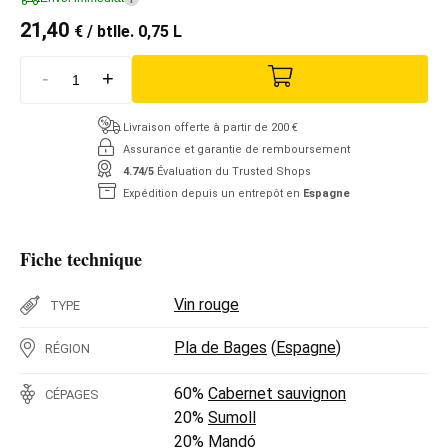
21,40
€
/ btlle. 0,75 L
-
+
Livraison offerte à partir de 200 €
Assurance et garantie de remboursement
4.74/5
Évaluation du Trusted Shops
Expédition depuis un entrepôt en
Espagne
Fiche technique
Vin rouge
TYPE
Pla de Bages
(
Espagne
)
RÉGION
60%
Cabernet sauvignon
CÉPAGES
20%
Sumoll
20%
Mandó