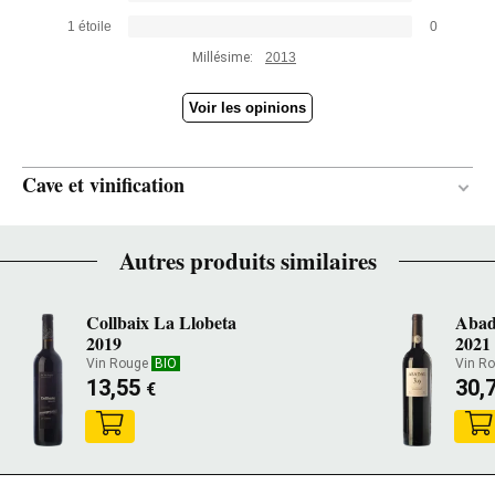
1 étoile
0
Millésime:
2013
Voir les opinions
Cave et vinification
Bois
MATÉRIAU DE
Autres produits similaires
VINIFICATION
12 mois
DURÉE DE L'ÉLEVAGE
Collbaix La Llobeta
Abad
2019
2021
Demi neuves
ÂGE DES BARRIQUES
Vin Rouge
BIO
Vin R
13,55
30,
Chêne français
TYPE DE BOIS
€